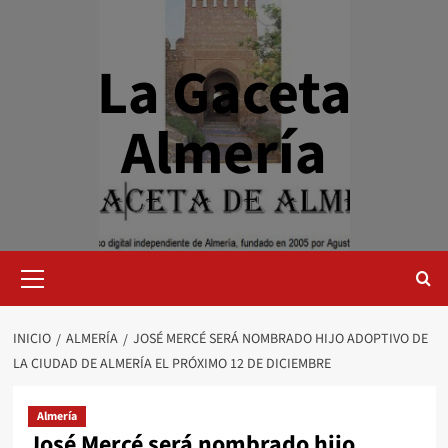
Saltar
al
contenido
La Gaceta
Almería
Menú
primario
INICIO
ALMERÍA
JOSÉ MERCÉ SERÁ NOMBRADO HIJO ADOPTIVO DE
LA CIUDAD DE ALMERÍA EL PRÓXIMO 12 DE DICIEMBRE
Almería
José Mercé será nombrado hijo