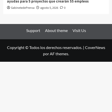
ayudas para 5 proyectos que crearán 55 empleos
GabinetedePrensa
agosto 5, 2026
0
Support
About theme
Visit Us
Copyright © Todos los derechos reservados.
|
CoverNews
por AF themes.