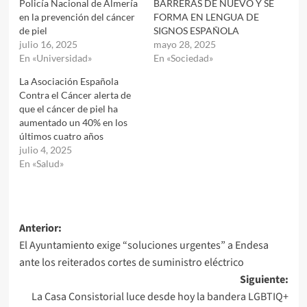
Policía Nacional de Almería
BARRERAS DE NUEVO Y SE
en la prevención del cáncer
FORMA EN LENGUA DE
de piel
SIGNOS ESPAÑOLA
julio 16, 2025
mayo 28, 2025
En «Universidad»
En «Sociedad»
La Asociación Española
Contra el Cáncer alerta de
que el cáncer de piel ha
aumentado un 40% en los
últimos cuatro años
julio 4, 2025
En «Salud»
Navegación
Anterior:
El Ayuntamiento exige “soluciones urgentes” a Endesa
de
ante los reiterados cortes de suministro eléctrico
entradas
Siguiente:
La Casa Consistorial luce desde hoy la bandera LGBTIQ+