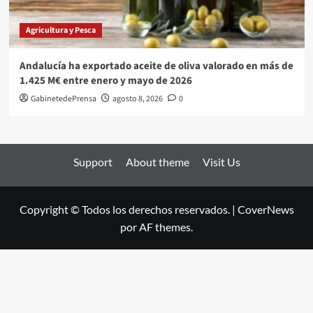
Agricultura y Pesca
Andalucía ha exportado aceite de oliva valorado en más de
1.425 M€ entre enero y mayo de 2026
GabinetedePrensa
agosto 8, 2026
0
Support
About theme
Visit Us
Copyright © Todos los derechos reservados.
|
CoverNews
por AF themes.