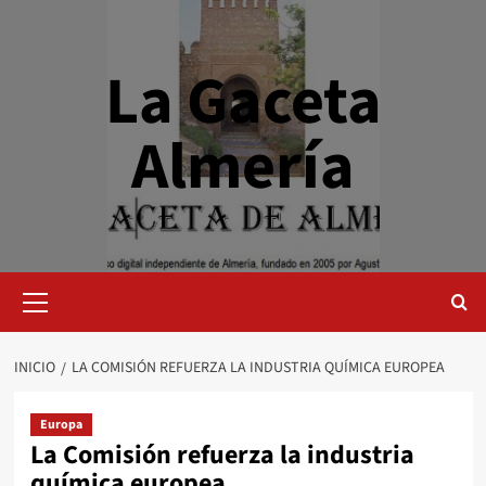
Saltar
al
contenido
La Gaceta
Almería
Menú
primario
INICIO
LA COMISIÓN REFUERZA LA INDUSTRIA QUÍMICA EUROPEA
Europa
La Comisión refuerza la industria
química europea