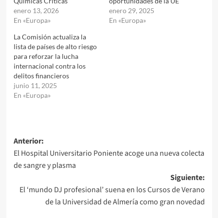
Químicas Críticas
oportunidades de la UE
enero 13, 2026
enero 29, 2025
En «Europa»
En «Europa»
La Comisión actualiza la
lista de países de alto riesgo
para reforzar la lucha
internacional contra los
delitos financieros
junio 11, 2025
En «Europa»
Navegación
Anterior:
El Hospital Universitario Poniente acoge una nueva colecta
de
de sangre y plasma
entradas
Siguiente:
El ‘mundo DJ profesional’ suena en los Cursos de Verano
de la Universidad de Almería como gran novedad