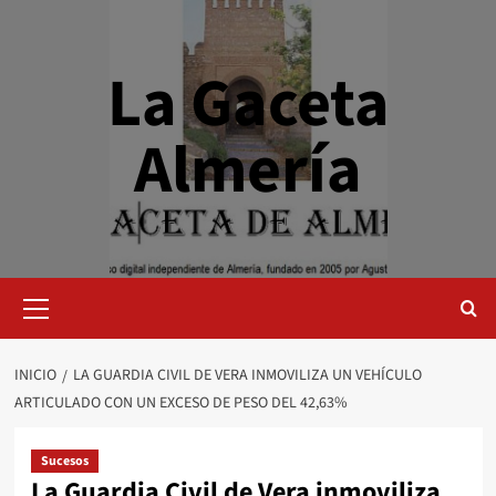
Saltar
al
contenido
La Gaceta
Almería
Menú
primario
INICIO
LA GUARDIA CIVIL DE VERA INMOVILIZA UN VEHÍCULO
ARTICULADO CON UN EXCESO DE PESO DEL 42,63%
Sucesos
La Guardia Civil de Vera inmoviliza