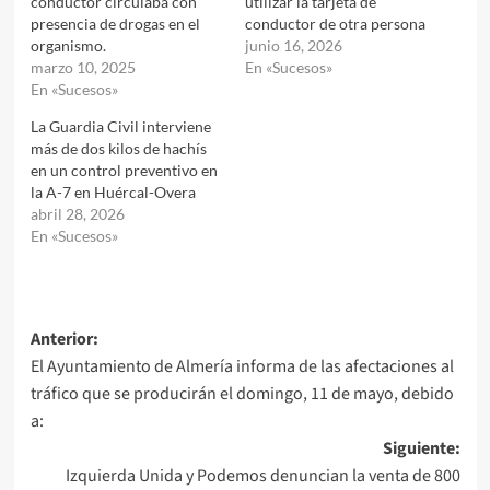
conductor circulaba con
utilizar la tarjeta de
presencia de drogas en el
conductor de otra persona
organismo.
junio 16, 2026
marzo 10, 2025
En «Sucesos»
En «Sucesos»
La Guardia Civil interviene
más de dos kilos de hachís
en un control preventivo en
la A-7 en Huércal-Overa
abril 28, 2026
En «Sucesos»
Navegación
Anterior:
El Ayuntamiento de Almería informa de las afectaciones al
de
tráfico que se producirán el domingo, 11 de mayo, debido
entradas
a:
Siguiente:
Izquierda Unida y Podemos denuncian la venta de 800