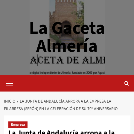
Saltar
al
contenido
La Gaceta
Almería
Menú
primario
INICIO
LA JUNTA DE ANDALUCÍA ARROPA A LA EMPRESA LA
FILABRESA (SERÓN) EN LA CELEBRACIÓN DE SU 70º ANIVERSARIO
Empresa
La Junta de Andalucía arropa a la