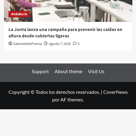
Andalucía
La Junta lanza una campaña para prevenir las caídas en
altura desde cubiertas ligeras
GabinetedePrensa
agosto 7, 2026
0
Support
About theme
Visit Us
Copyright © Todos los derechos reservados.
|
CoverNews
por AF themes.