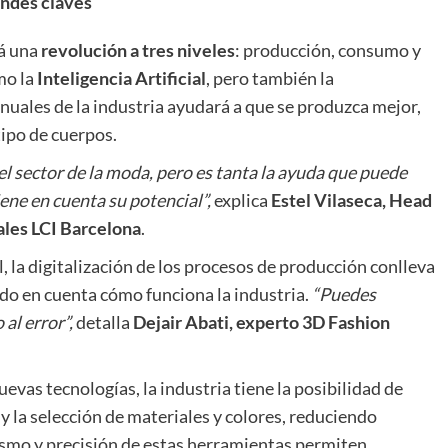
andes claves
rá una
revolución a tres niveles
: producción, consumo y
mo la
Inteligencia Artificial
, pero también la
nuales de la industria ayudará a que se produzca mejor,
tipo de cuerpos.
l sector de la moda, pero es tanta la ayuda que puede
ene en cuenta su potencial”,
explica
Estel Vilaseca, Head
uales LCI Barcelona
.
l, la digitalización de los procesos de producción conlleva
do en cuenta cómo funciona la industria.
“Puedes
al error”,
detalla
Dejair Abati, experto 3D Fashion
nuevas tecnologías, la industria tiene la posibilidad de
 y la selección de materiales y colores, reduciendo
alismo y precisión de estas herramientas permiten