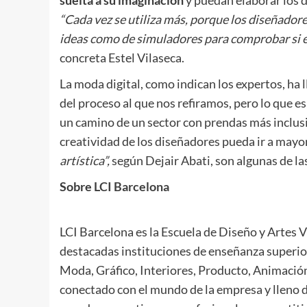
suelta a su imaginación
y puedan elaborar los d
“Cada vez se utiliza más, porque los diseñador
ideas como de simuladores para comprobar si el 
concreta Estel Vilaseca.
La moda digital, como indican los expertos, ha 
del proceso al que nos refiramos, pero lo que es
un camino de un sector con prendas más inclus
creatividad de los diseñadores pueda ir a mayo
artística”,
según Dejair Abati, son algunas de las
Sobre
LCI Barcelona
LCI Barcelona es la Escuela de Diseño y Artes V
destacadas instituciones de enseñanza superior
Moda, Gráfico, Interiores, Producto, Animació
conectado con el mundo de la empresa y lleno d