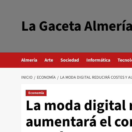
Saltar
al
contenido
La Gaceta Almerí
Almería
Arte
Sociedad
Informática
Tecnol
INICIO
ECONOMÍA
LA MODA DIGITAL REDUCIRÁ COSTES Y 
Economía
La moda digital 
aumentará el co