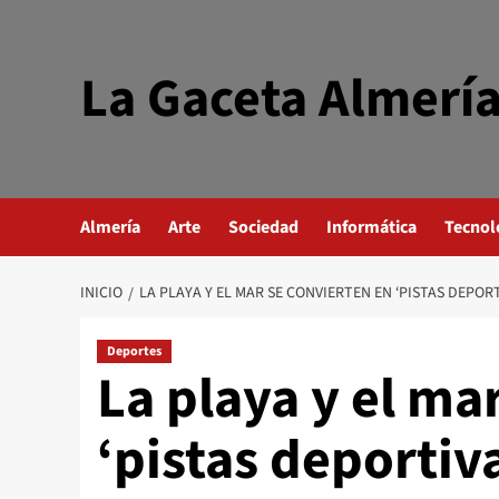
Saltar
al
contenido
La Gaceta Almerí
Almería
Arte
Sociedad
Informática
Tecnol
INICIO
LA PLAYA Y EL MAR SE CONVIERTEN EN ‘PISTAS DEPO
Deportes
La playa y el ma
‘pistas deportiv