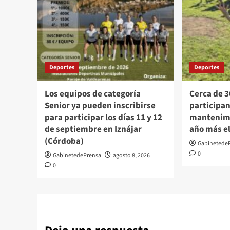
Deportes
Deportes
Los equipos de categoría
Cerca de 
Senior ya pueden inscribirse
participan
para participar los días 11 y 12
mantenimi
de septiembre en Iznájar
año más el
(Córdoba)
Gabinetede
0
GabinetedePrensa
agosto 8, 2026
0