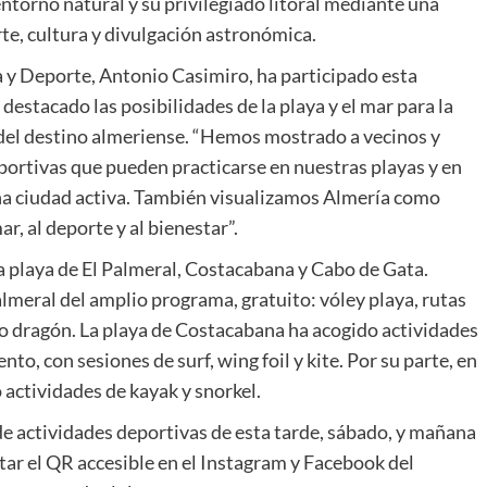
 entorno natural y su privilegiado litoral mediante una
te, cultura y divulgación astronómica.
 y Deporte, Antonio Casimiro, ha participado esta
estacado las posibilidades de la playa y el mar para la
o del destino almeriense. “Hemos mostrado a vecinos y
eportivas que pueden practicarse en nuestras playas y en
una ciudad activa. También visualizamos Almería como
r, al deporte y al bienestar”.
la playa de El Palmeral, Costacabana y Cabo de Gata.
lmeral del amplio programa, gratuito: vóley playa, rutas
rco dragón. La playa de Costacabana ha acogido actividades
to, con sesiones de surf, wing foil y kite. Por su parte, en
 actividades de kayak y snorkel.
 de actividades deportivas de esta tarde, sábado, y mañana
r el QR accesible en el Instagram y Facebook del