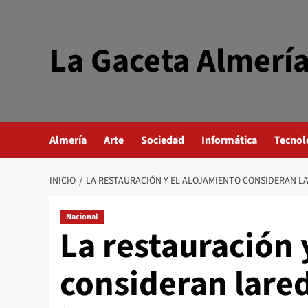
Saltar
al
contenido
La Gaceta Almerí
Almería
Arte
Sociedad
Informática
Tecnol
INICIO
LA RESTAURACIÓN Y EL ALOJAMIENTO CONSIDERAN L
Nacional
La restauración 
consideran lared