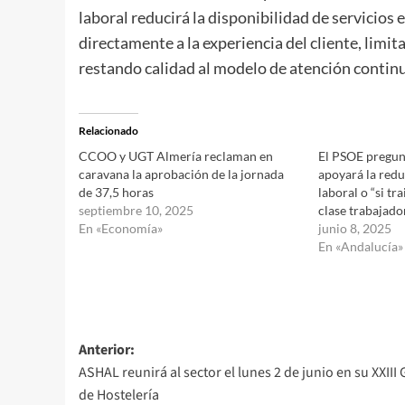
laboral reducirá la disponibilidad de servicios
directamente a la experiencia del cliente, limit
restando calidad al modelo de atención continu
Relacionado
CCOO y UGT Almería reclaman en
El PSOE pregun
caravana la aprobación de la jornada
apoyará la red
de 37,5 horas
laboral o “si tra
septiembre 10, 2025
clase trabajad
En «Economía»
junio 8, 2025
En «Andalucía»
Navegación
Anterior:
ASHAL reunirá al sector el lunes 2 de junio en su XXIII 
de
de Hostelería