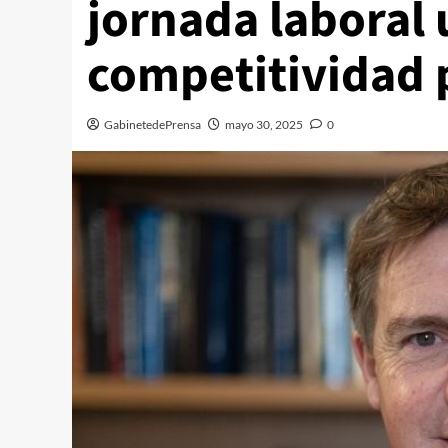
jornada laboral
competitividad p
GabinetedePrensa
mayo 30, 2025
0