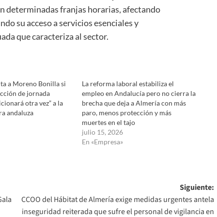
 en determinadas franjas horarias, afectando
ando su acceso a servicios esenciales y
ada que caracteriza al sector.
ta a Moreno Bonilla si
La reforma laboral estabiliza el
ucción de jornada
empleo en Andalucía pero no cierra la
icionará otra vez” a la
brecha que deja a Almería con más
ora andaluza
paro, menos protección y más
muertes en el tajo
julio 15, 2026
En «Empresa»
Siguiente:
Gala
CCOO del Hábitat de Almería exige medidas urgentes antela
inseguridad reiterada que sufre el personal de vigilancia en