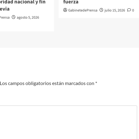
oridad nacional y fin
fuerza
revia
GabinetedePrensa
julio 15, 2026
0
Prensa
agosto 5, 2026
Los campos obligatorios están marcados con
*