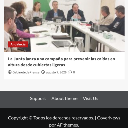
Andalucía
La Junta lanza una campaña para prevenir las caídas en
altura desde cubiertas ligeras
GabinetedePrensa
agosto 7, 2026
0
Support
About theme
Visit Us
Copyright © Todos los derechos reservados.
|
CoverNews
por AF themes.