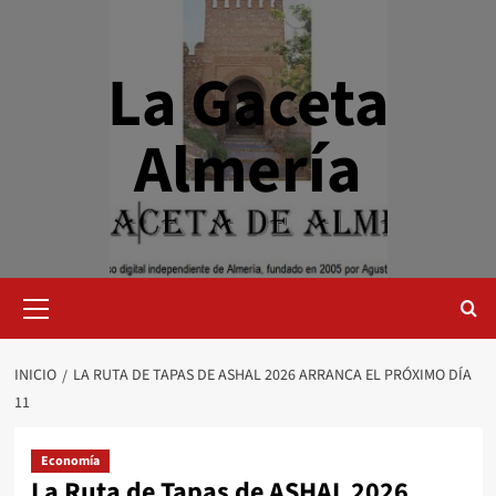
Saltar
al
contenido
La Gaceta
Almería
Menú
primario
INICIO
LA RUTA DE TAPAS DE ASHAL 2026 ARRANCA EL PRÓXIMO DÍA
11
Economía
La Ruta de Tapas de ASHAL 2026