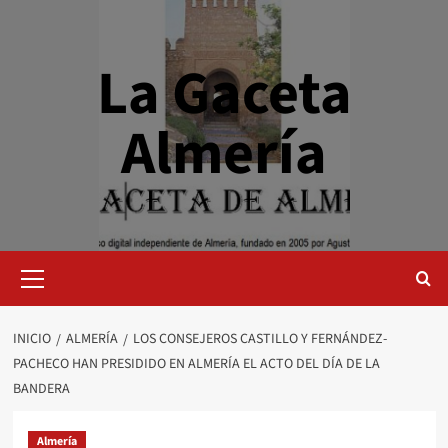
Saltar
al
contenido
La Gaceta
Almería
Menú
primario
INICIO
ALMERÍA
LOS CONSEJEROS CASTILLO Y FERNÁNDEZ-
PACHECO HAN PRESIDIDO EN ALMERÍA EL ACTO DEL DÍA DE LA
BANDERA
Almería