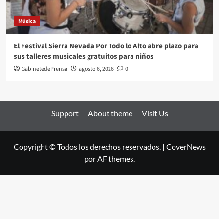
Música
El Festival Sierra Nevada Por Todo lo Alto abre plazo para
sus talleres musicales gratuitos para niños
GabinetedePrensa
agosto 6, 2026
0
Support
About theme
Visit Us
Copyright © Todos los derechos reservados.
|
CoverNews
por AF themes.