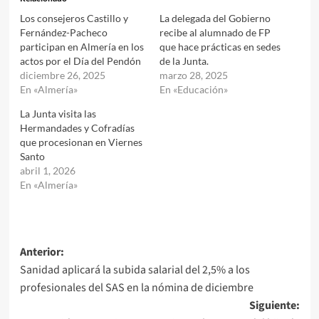
Los consejeros Castillo y
La delegada del Gobierno
Fernández-Pacheco
recibe al alumnado de FP
participan en Almería en los
que hace prácticas en sedes
actos por el Día del Pendón
de la Junta.
diciembre 26, 2025
marzo 28, 2025
En «Almería»
En «Educación»
La Junta visita las
Hermandades y Cofradías
que procesionan en Viernes
Santo
abril 1, 2026
En «Almería»
Navegación
Anterior:
Sanidad aplicará la subida salarial del 2,5% a los
de
profesionales del SAS en la nómina de diciembre
entradas
Siguiente: