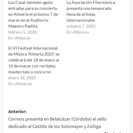
Luz Casal también agota
La Asociación Filarmónica
entradas para su concierto
presenta una temporada
en Almería el próximo 7 de
llena de artistas
marzo en el Auditorio
internacionales
Maestro Padilla
octubre 7, 2025
febrero 5, 2026
En «Música»
En «Música»
El VI Festival Internacional
de Música ‘Almería 2025’ se
celebrará del 18 de enero al
16 de marzo con recitales,
masterclass y concurso
enero 16, 2025
En «Almería»
Navegación
Anterior:
Correos presenta en Belalcázar (Córdoba) el sello
de
dedicado al Castillo de los Sotomayor y Zúñiga
entradas