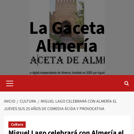
Saltar
al
contenido
La Gaceta
Almería
Menú
primario
INICIO
CULTURA
MIGUEL LAGO CELEBRARÁ CON ALMERÍA EL
JUEVES SUS 25 AÑOS DE COMEDIA ÁCIDA Y PROVOCATIVA
Cultura
Miguel Lago celebrará con Almería el