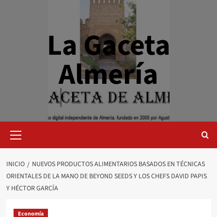
Saltar
al
contenido
La Gaceta
Almería
Menú
primario
INICIO
NUEVOS PRODUCTOS ALIMENTARIOS BASADOS EN TÉCNICAS
ORIENTALES DE LA MANO DE BEYOND SEEDS Y LOS CHEFS DAVID PAPIS
Y HÉCTOR GARCÍA
Economía