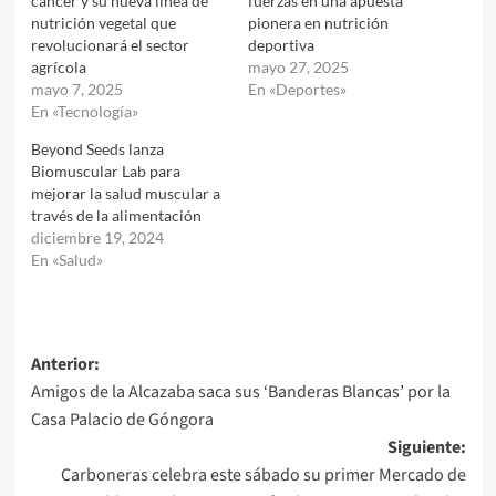
cáncer y su nueva línea de
fuerzas en una apuesta
nutrición vegetal que
pionera en nutrición
revolucionará el sector
deportiva
agrícola
mayo 27, 2025
mayo 7, 2025
En «Deportes»
En «Tecnología»
Beyond Seeds lanza
Biomuscular Lab para
mejorar la salud muscular a
través de la alimentación
diciembre 19, 2024
En «Salud»
Navegación
Anterior:
Amigos de la Alcazaba saca sus ‘Banderas Blancas’ por la
de
Casa Palacio de Góngora
entradas
Siguiente:
Carboneras celebra este sábado su primer Mercado de