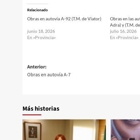
Relacionado
Obras en autovía A-92 (T.M. de Viator)
Obras en las au
Adra) y (T.M. de
junio 18, 2026
julio 16, 2026
En «Provincia»
En «Provincia»
Navegación
Anterior:
Obras en autovía A-7
de
entradas
Más historias