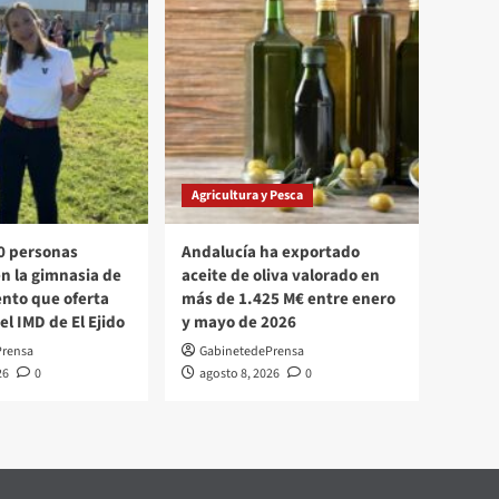
Agricultura y Pesca
0 personas
Andalucía ha exportado
en la gimnasia de
aceite de oliva valorado en
nto que oferta
más de 1.425 M€ entre enero
l IMD de El Ejido
y mayo de 2026
Prensa
GabinetedePrensa
26
0
agosto 8, 2026
0