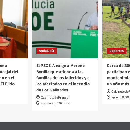
Andalucía
Deportes
toma
El PSOE-A exige a Moreno
Cerca de 30
ncejal del
Bonilla que atienda a las
participan 
no en el
familias de los fallecidos y a
mantenimie
El Ejido
los afectados en el incendio
un año más e
de Los Gallardos
Gabinetede
agosto 8, 20
GabinetedePrensa
agosto 8, 2026
0