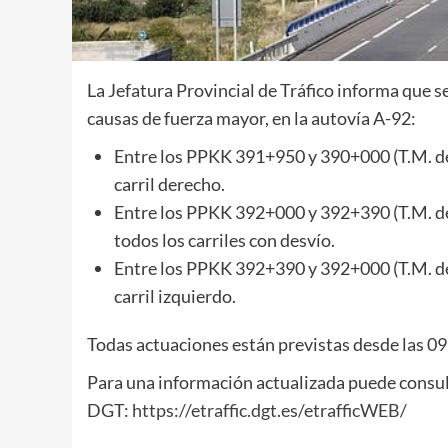
La Jefatura Provincial de Tráfico informa que s
causas de fuerza mayor, en la autovía A-92:
Entre los PPKK 391+950 y 390+000 (T.M. de V
carril derecho.
Entre los PPKK 392+000 y 392+390 (T.M. de V
todos los carriles con desvío.
Entre los PPKK 392+390 y 392+000 (T.M. de V
carril izquierdo.
Todas actuaciones están previstas desde las 09:0
Para una información actualizada puede consulta
DGT:
https://etraffic.dgt.es/etrafficWEB/