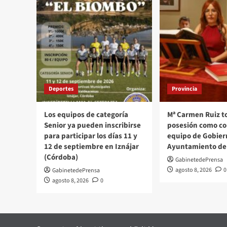
Deportes
Provincia
Los equipos de categoría
Mª Carmen Ruiz 
Senior ya pueden inscribirse
posesión como co
para participar los días 11 y
equipo de Gobier
12 de septiembre en Iznájar
Ayuntamiento de 
(Córdoba)
GabinetedePrensa
agosto 8, 2026
0
GabinetedePrensa
agosto 8, 2026
0