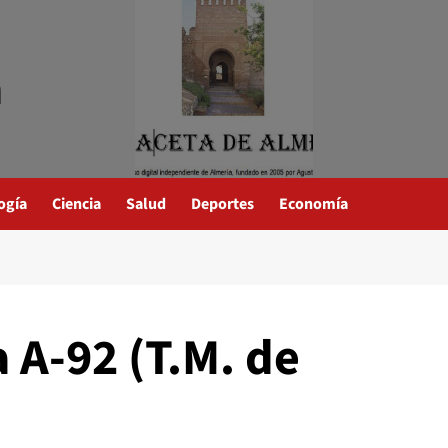
a
ogía
Ciencia
Salud
Deportes
Economía
 A-92 (T.M. de