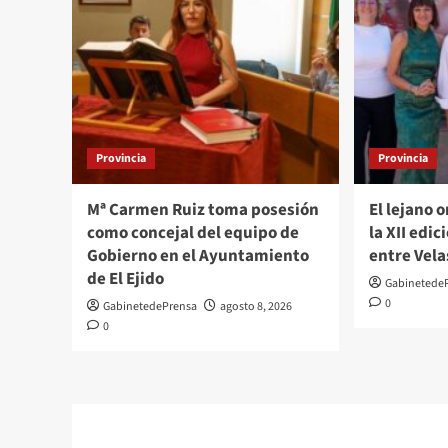
Provincia
Provincia
Mª Carmen Ruiz toma posesión
El lejano 
como concejal del equipo de
la XII edi
Gobierno en el Ayuntamiento
entre Vela
de El Ejido
Gabinetede
0
GabinetedePrensa
agosto 8, 2026
0