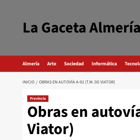
Saltar
al
contenido
La Gaceta Almerí
Almería
Arte
Sociedad
Informática
Tecnol
INICIO
OBRAS EN AUTOVÍA A-92 (T.M. DE VIATOR)
Provincia
Obras en autovía
Viator)