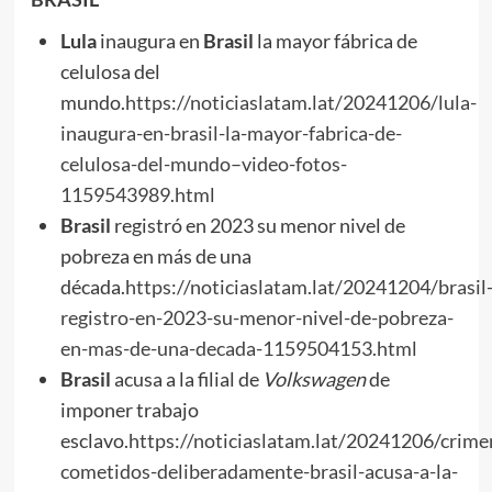
Lula
inaugura en
Brasil
la mayor fábrica de
celulosa del
mundo.
https://noticiaslatam.lat/20241206/lula-
inaugura-en-brasil-la-mayor-fabrica-de-
celulosa-del-mundo–video-fotos-
1159543989.html
Brasil
registró en 2023 su menor nivel de
pobreza en más de una
década.
https://noticiaslatam.lat/20241204/brasil
registro-en-2023-su-menor-nivel-de-pobreza-
en-mas-de-una-decada-1159504153.html
Brasil
acusa a la filial de
Volkswagen
de
imponer trabajo
esclavo.
https://noticiaslatam.lat/20241206/crime
cometidos-deliberadamente-brasil-acusa-a-la-