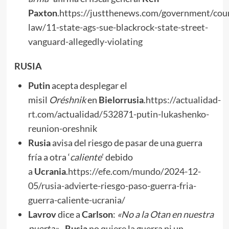
Paxton
.
https://justthenews.com/government/cour
law/11-state-ags-sue-blackrock-state-street-
vanguard-allegedly-violating
RUSIA
Putin
acepta desplegar el
misil
Oréshnik
en
Bielorrusia
.
https://actualidad-
rt.com/actualidad/532871-putin-lukashenko-
reunion-oreshnik
Rusia
avisa del riesgo de pasar de una guerra
fría a otra ‘
caliente
’ debido
a
Ucrania
.
https://efe.com/mundo/2024-12-
05/rusia-advierte-riesgo-paso-guerra-fria-
guerra-caliente-ucrania/
Lavrov
dice a
Carlson
:
«No a la Otan
en
nuestra
puerta»
.-
Rusia
no quiere la guerra ni un