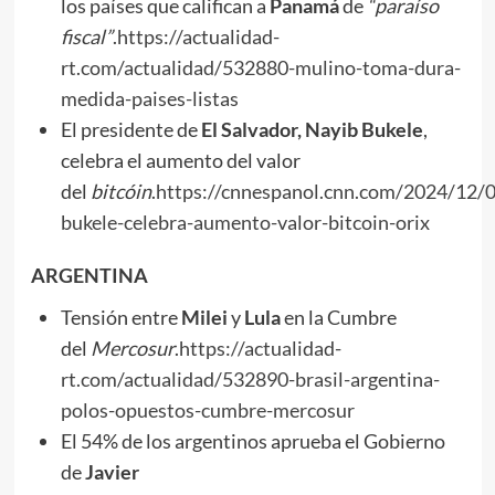
los países que califican a
Panamá
de
“paraíso
fiscal”
.
https://actualidad-
rt.com/actualidad/532880-mulino-toma-dura-
medida-paises-listas
El presidente de
El Salvador, Nayib Bukele
,
celebra el aumento del valor
del
bitcóin
.
https://cnnespanol.cnn.com/2024/12/0
bukele-celebra-aumento-valor-bitcoin-orix
ARGENTINA
Tensión entre
Milei
y
Lula
en la Cumbre
del
Mercosur
.
https://actualidad-
rt.com/actualidad/532890-brasil-argentina-
polos-opuestos-cumbre-mercosur
El 54% de los argentinos aprueba el Gobierno
de
Javier