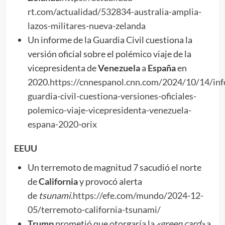
rt.com/actualidad/532834-australia-amplia-
lazos-militares-nueva-zelanda
Un informe de la Guardia Civil cuestiona la
versión oficial sobre el polémico viaje de la
vicepresidenta de
Venezuela
a
España
en
2020.
https://cnnespanol.cnn.com/2024/10/14/in
guardia-civil-cuestiona-versiones-oficiales-
polemico-viaje-vicepresidenta-venezuela-
espana-2020-orix
EEUU
Un terremoto de magnitud 7 sacudió el norte
de
California
y provocó alerta
de
tsunami
.
https://efe.com/mundo/2024-12-
05/terremoto-california-tsunami/
Trump
prometió que otorgaría la
«green card»
a