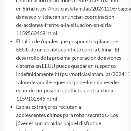
coordinación de acciones frente a la situación
en
Siria
.
https://noticiaslatam.lat/20241206/bagda
damasco-y-teheran-anuncian-coordinacion-
de-acciones-frente-a-la-situacion-en-siria-
1159560468.html
El talón de
Aquiles
que pospone los planes de
EEUU de un posible conflicto contra
China
.- El
desarrollo de la próxima generación de aviones
cisterna en EEUU puede quedar en suspenso
indefinidamente.
https://noticiaslatam.lat/202411
talon-de-aquiles-que-pospone-los-planes-de-
eeuu-de-un-posible-conflicto-contra-china-
1159102645.html
Espías extranjeros reclutan a
adolescentes
chinos
para robar secretos.- Los
jóvenes son atraídos bajo el disfraz de