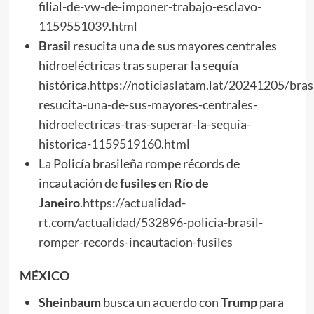
filial-de-vw-de-imponer-trabajo-esclavo-
1159551039.html
Brasil
resucita una de sus mayores centrales
hidroeléctricas tras superar la sequía
histórica.
https://noticiaslatam.lat/20241205/brasi
resucita-una-de-sus-mayores-centrales-
hidroelectricas-tras-superar-la-sequia-
historica-1159519160.html
La Policía brasileña rompe récords de
incautación de
fusiles
en
Río de
Janeiro
.
https://actualidad-
rt.com/actualidad/532896-policia-brasil-
romper-records-incautacion-fusiles
MÉXICO
Sheinbaum
busca un acuerdo con
Trump
para