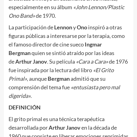
especialmente en su álbum
«John Lennon/Plastic
Ono Band»
de 1970.
La participación de
Lennon
y
Ono
inspiró a otras
figuras públicas a interesarse por la terapia, como
el famoso director de cine sueco
Ingmar
Bergman
quien se sintió atraído por las ideas
de
Arthur Janov
. Su película
«Cara a Cara»
de 1976
fue inspirada por la lectura del libro
«El Grito
Primal»
, aunque
Bergman
admitió que su
comprensión del tema fue
«entusiasta pero mal
digerida»
.
DEFINICIÓN
El grito primal es una técnica terapéutica
desarrollada por
Arthur Janov
en la década de
1960 que consiste en liberar emociones reprimidas