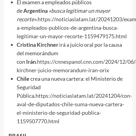
El examen a empleados públicos
de
Argentina
«busca legitimar un mayor
recorte»
.
https://noticiaslatam.lat/20241203/exa
a-empleados-publicos-de-argentina-busca-
legitimar-un-mayor-recorte-1159479175.html
Cristina Kirchner
irá a juicio oral por la causa
del memorándum
con
Irán
.
https://cnnespanol.cnn.com/2024/12/06/a
kirchner-juicio-memorandum-iran-orix
Chile
crea una nueva cartera: el Ministerio de
Seguridad
Pública.
https://noticiaslatam.lat/20241204/con-
aval-de-diputados-chile-suma-nueva-cartera-
el-ministerio-de-seguridad-publica-
1159507770.html
BRASIL