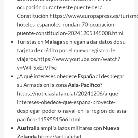
ocupación durante este puente de la
Constitución.
https://www.europapress.es/turismo
hoteles-espanoles-rondan-70-ocupacion-
puente-constitucion-20241205145008.html
Turistas en
Málaga
se niegan a dar datos de su
tarjeta de crédito por el nuevo registro de
viajeros.
https://www.youtube.com/watch?
v=W4-SxEJVPxc
¿A qué intereses obedece
España
al desplegar
su Armada en la zona
Asia-Pacífico
?
https://noticiaslatam.lat/20241206/a-que-
intereses-obedece-que-espana-proyecte-
desplegar-poderio-naval-en-la-region-de-asia-
pacifico-1159551566.html
Australia
amplía lazos militares con
Nueva
Zelanda
.
https://actualidad-