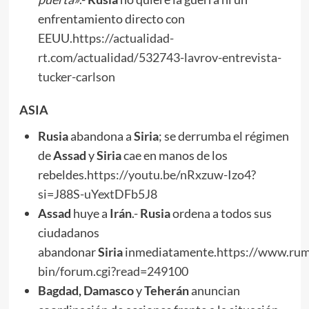
enfrentamiento directo con
EEUU.
https://actualidad-
rt.com/actualidad/532743-lavrov-entrevista-
tucker-carlson
ASIA
Rusia
abandona a
Siria
; se derrumba el régimen
de
Assad
y
Siria
cae en manos de los
rebeldes.
https://youtu.be/nRxzuw-Izo4?
si=J88S-uYextDFb5J8
Assad
huye a
Irán
.-
Rusia
ordena a todos sus
ciudadanos
abandonar
Siria
inmediatamente.
https://www.rum
bin/forum.cgi?read=249100
Bagdad, Damasco
y
Teherán
anuncian