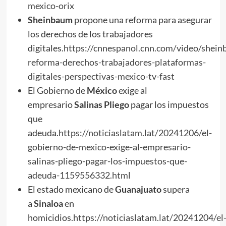
mexico-orix
Sheinbaum
propone una reforma para asegurar
los derechos de los trabajadores
digitales.
https://cnnespanol.cnn.com/video/shei
reforma-derechos-trabajadores-plataformas-
digitales-perspectivas-mexico-tv-fast
El Gobierno de
México
exige al
empresario
Salinas Pliego
pagar los impuestos
que
adeuda.
https://noticiaslatam.lat/20241206/el-
gobierno-de-mexico-exige-al-empresario-
salinas-pliego-pagar-los-impuestos-que-
adeuda-1159556332.html
El estado mexicano de
Guanajuato
supera
a
Sinaloa
en
homicidios.
https://noticiaslatam.lat/20241204/el