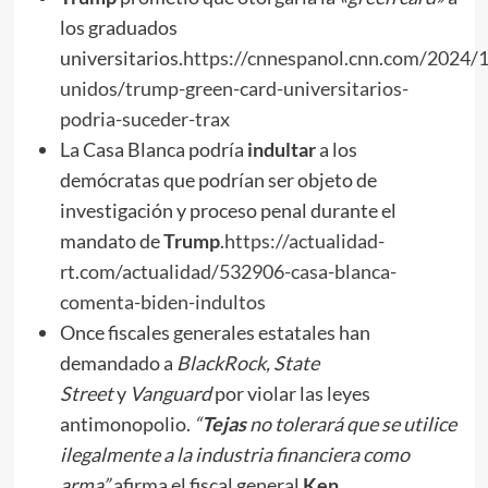
los graduados
universitarios.
https://cnnespanol.cnn.com/2024/1
unidos/trump-green-card-universitarios-
podria-suceder-trax
La Casa Blanca podría
indultar
a los
demócratas que podrían ser objeto de
investigación y proceso penal durante el
mandato de
Trump
.
https://actualidad-
rt.com/actualidad/532906-casa-blanca-
comenta-biden-indultos
Once fiscales generales estatales han
demandado a
BlackRock, State
Street
y
Vanguard
por violar las leyes
antimonopolio.
“
Te
j
as
no tolerará que se utilice
ilegalmente a la industria financiera como
arma”
afirma el fiscal general
Ken