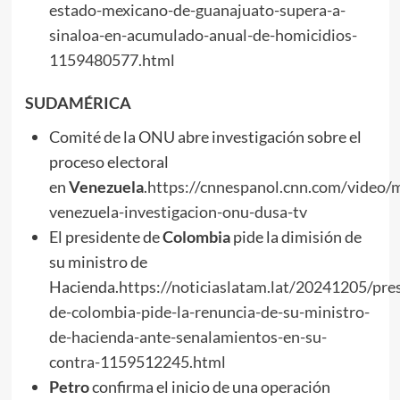
estado-mexicano-de-guanajuato-supera-a-
sinaloa-en-acumulado-anual-de-homicidios-
1159480577.html
SUDAMÉRICA
Comité de la ONU abre investigación sobre el
proceso electoral
en
Venezuela
.
https://cnnespanol.cnn.com/video/
venezuela-investigacion-onu-dusa-tv
El presidente de
Colombia
pide la dimisión de
su ministro de
Hacienda.
https://noticiaslatam.lat/20241205/pre
de-colombia-pide-la-renuncia-de-su-ministro-
de-hacienda-ante-senalamientos-en-su-
contra-1159512245.html
Petro
confirma el inicio de una operación