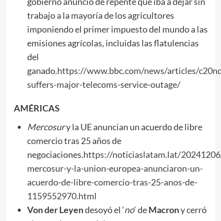
gobierno anunció de repente que iba a dejar sin
trabajo a la mayoría de los agricultores
imponiendo el primer impuesto del mundo a las
emisiones agrícolas, incluidas las flatulencias
del
ganado.
https://www.bbc.com/news/articles/c20
suffers-major-telecoms-service-outage/
AMÉRICAS
Mercosur
y la UE anuncian un acuerdo de libre
comercio tras 25 años de
negociaciones.
https://noticiaslatam.lat/20241206
mercosur-y-la-union-europea-anunciaron-un-
acuerdo-de-libre-comercio-tras-25-anos-de-
1159552970.html
Von der Leyen
desoyó el ‘
no
‘ de
Macron
y cerró