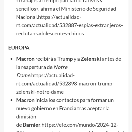
«trabajos a tiempo parcial lucrativos y
sencillos», afirma el Ministerio de Seguridad
Nacional.
https://actualidad-
rt.com/actualidad/532887-espias-extranjeros-
reclutan-adolescentes-chinos
EUROPA
Macron
recibirá a
Trump
y a
Zelenski
antes de
la reapertura de
Notre
Dame
.
https://actualidad-
rt.com/actualidad/532898-macron-trump-
zelenski-notre-dame
Macron
inicia los contactos para formar un
nuevo gobierno en
Francia
tras aceptar la
dimisión
de
Barnier
.
https://efe.com/mundo/2024-12-