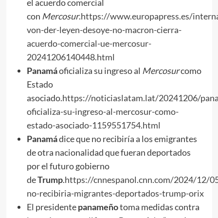
el acuerdo comercial
con
Mercosur
.
https://www.europapress.es/interna
von-der-leyen-desoye-no-macron-cierra-
acuerdo-comercial-ue-mercosur-
20241206140448.html
Panamá
oficializa su ingreso al
Mercosur
como
Estado
asociado.
https://noticiaslatam.lat/20241206/pan
oficializa-su-ingreso-al-mercosur-como-
estado-asociado-1159551754.html
Panamá
dice que no recibiría a los emigrantes
de otra nacionalidad que fueran deportados
por el futuro gobierno
de
Trump
.
https://cnnespanol.cnn.com/2024/12/0
no-recibiria-migrantes-deportados-trump-orix
El presidente
panameño
toma medidas contra