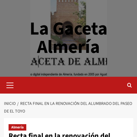
Saltar
al
contenido
La Gaceta
Almería
Menú
primario
INICIO
RECTA FINAL EN LA RENOVACIÓN DEL ALUMBRADO DEL PASEO
DE EL TOYO
Almería
Recta final en la renovación del