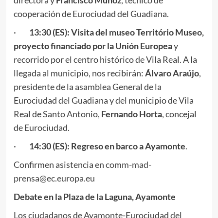
directora y
Francisco Muñoz
, técnico de
cooperación de Eurociudad del Guadiana.
·
13:30 (ES): Visita del museo Território Museo,
proyecto financiado por la Unión Europea
y
recorrido por el centro histórico de Vila Real. A la
llegada al municipio, nos recibirán:
Álvaro Araújo
,
presidente de la asamblea General de la
Eurociudad del Guadiana y del municipio de Vila
Real de Santo Antonio,
Fernando Horta
, concejal
de Eurociudad.
·
14:30 (ES): Regreso en barco a Ayamonte
.
Confirmen asistencia en
comm-mad-
prensa@ec.europa.eu
Debate en la Plaza de la Laguna, Ayamonte
Los ciudadanos de Ayamonte-Eurociudad del