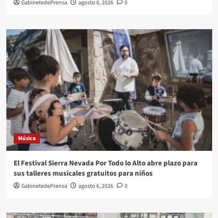
GabinetedePrensa
agosto 6, 2026
0
Música
El Festival Sierra Nevada Por Todo lo Alto abre plazo para
sus talleres musicales gratuitos para niños
GabinetedePrensa
agosto 6, 2026
0