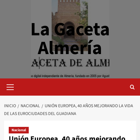
Saltar
al
contenido
La Gaceta
Almería
Menú
primario
INICIO
NACIONAL
UNIÓN EUROPEA, 40 AÑOS MEJORANDO LA VIDA
DE LAS EUROCIUDADES DEL GUADIANA
Nacional
Unión Europea, 40 años mejorando