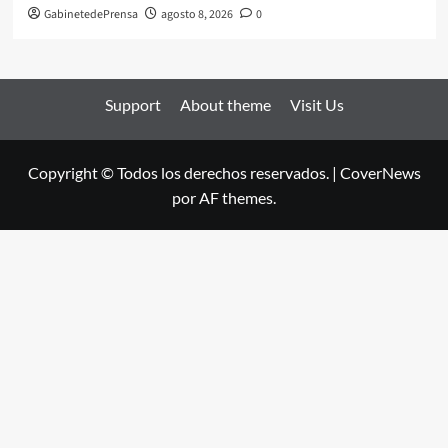
GabinetedePrensa
agosto 8, 2026
0
Support
About theme
Visit Us
Copyright © Todos los derechos reservados.
|
CoverNews
por AF themes.