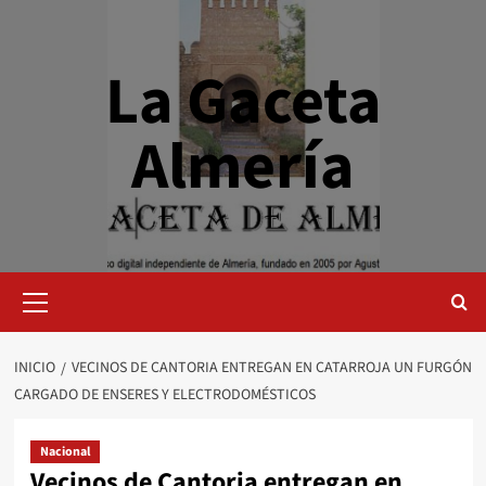
Saltar
al
contenido
La Gaceta
Almería
Menú
primario
INICIO
VECINOS DE CANTORIA ENTREGAN EN CATARROJA UN FURGÓN
CARGADO DE ENSERES Y ELECTRODOMÉSTICOS
Nacional
Vecinos de Cantoria entregan en