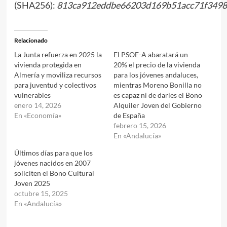
(SHA256):
813ca912eddbe66203d169b51acc71f349
Relacionado
La Junta refuerza en 2025 la
El PSOE-A abaratará un
vivienda protegida en
20% el precio de la vivienda
Almería y moviliza recursos
para los jóvenes andaluces,
para juventud y colectivos
mientras Moreno Bonilla no
vulnerables
es capaz ni de darles el Bono
enero 14, 2026
Alquiler Joven del Gobierno
En «Economía»
de España
febrero 15, 2026
En «Andalucía»
Últimos días para que los
jóvenes nacidos en 2007
soliciten el Bono Cultural
Joven 2025
octubre 15, 2025
En «Andalucía»