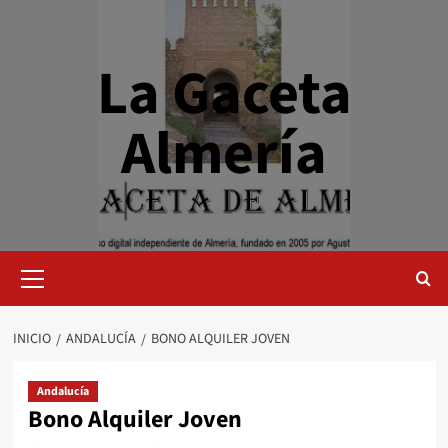
Saltar
al
contenido
La Gaceta
Almería
Menú
primario
INICIO
ANDALUCÍA
BONO ALQUILER JOVEN
Andalucía
Bono Alquiler Joven