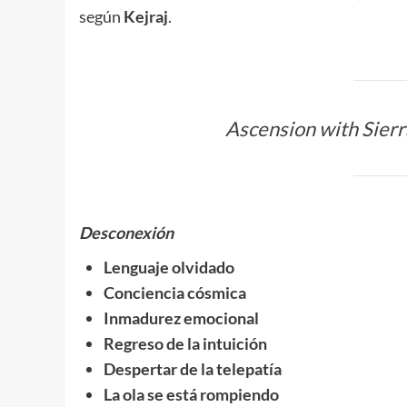
según
Kejraj
.
Ascension with Sierr
Desconexión
Lenguaje olvidado
Conciencia cósmica
Inmadurez emocional
Regreso de la intuición
Despertar de la telepatía
La ola se está rompiendo