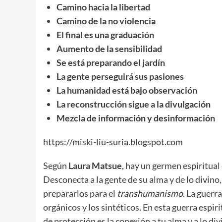
Camino hacia la libertad
Camino de la no violencia
El final es una graduación
Aumento de la sensibilidad
Se está preparando el jardín
La gente perseguirá sus pasiones
La humanidad está bajo observación
La reconstrucción sigue a la divulgación
Mezcla de información y desinformación
https://miski-liu-suria.blogspot.com
Según
Laura Matsue
, hay un germen espiritual
Desconecta a la gente de su alma y de lo divino
prepararlos para el
transhumanismo
. La guerr
orgánicos y los sintéticos. En esta guerra espir
de protección es la conexión a tu alma y a lo div