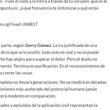
 Traes el cielo a la tierra a través de tu corazón, que es el
pregunta es: ¿a qué frecuencia te sintonizas y qué estás
um.cgi?read=268817
a parte, según
Gerry
Gómez
. La ira justificada de una
e lo que se le ocultó: todo esto es real y no se puede
No hay atajos para superar el dolor. Pero el duelo no
ente. Termina en purificación. En el reconocimiento de
a crecer las cosas.
ompleta no llevará generaciones. No se medirá en décadas.
recimiento más acelerado del potencial humano jamás
recerá modesto en comparación.
ados y excluidos de la aplicación civil representan la