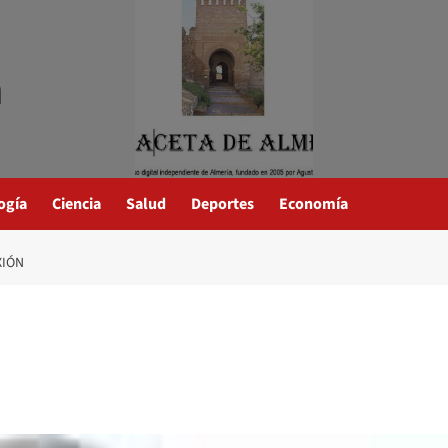
a
ogía
Ciencia
Salud
Deportes
Economía
XIÓN