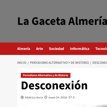
Saltar
al
contenido
La Gaceta Almerí
Almería
Arte
Sociedad
Informática
Tecnol
INICIO
PERIODISMO ALTERNATIVO Y DE MISTERIO
DESCONE
Periodismo Alternativo y de Misterio
Desconexión
Miski Liu Suria
mayo 24, 2026
0