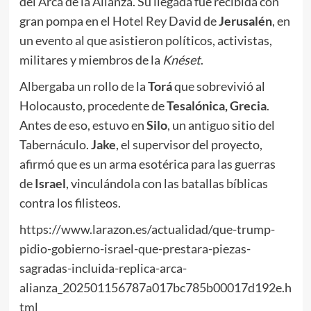
del Arca de la Alianza. Su llegada fue recibida con
gran pompa en el Hotel Rey David de
Jerusalén
, en
un evento al que asistieron políticos, activistas,
militares y miembros de la
Knéset
.
Albergaba un rollo de la
Torá
que sobrevivió al
Holocausto, procedente de
Tesalónica, Grecia
.
Antes de eso, estuvo en
Silo
, un antiguo sitio del
Tabernáculo.
Jake
, el supervisor del proyecto,
afirmó que es un arma esotérica para las guerras
de
Israel
, vinculándola con las batallas bíblicas
contra los filisteos.
https://www.larazon.es/actualidad/que-trump-
pidio-gobierno-israel-que-prestara-piezas-
sagradas-incluida-replica-arca-
alianza_202501156787a017bc785b00017d192e.h
tml