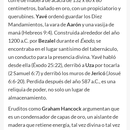
cofre de madera de acacia de 132 x 80 x 80
centímetros, bañado en oro, con un propiciatorio y
querubines.
Yavé
ordenó guardar los Diez
Mandamientos, la vara de
Aarón
y una vasija de
maná (Hebreos 9:4). Construida alrededor del año
1200 a.C. por
Bezalel
durante el
Éxodo
, se
encontraba en el lugar santísimo del tabernáculo,
un conducto para la presencia divina. Yavé habló
desde ella (Éxodo 25:22), derribó a
Uza
por tocarla
(2 Samuel 6:7) y derribó los muros de
Jericó
(Josué
6:6-20). Perdida después del año 587 a.C., es una
reliquia de poder, no solo un lugar de
almacenamiento.
Eruditos como
Graham Hancock
argumentan que
es un condensador de capas de oro, un aislante de
madera que retiene energía, tal vez divina o tal vez