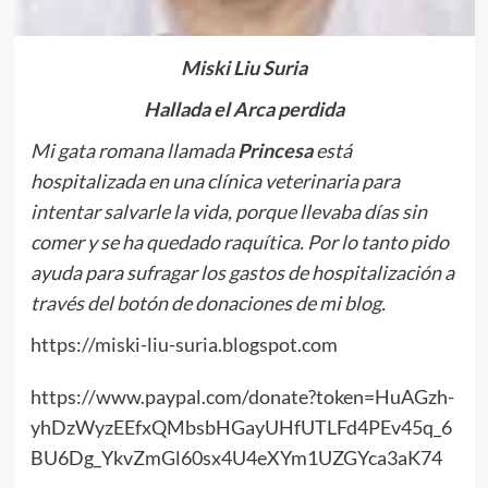
Miski Liu Suria
Hallada el Arca perdida
Mi gata romana llamada
Princesa
está
hospitalizada en una clínica veterinaria para
intentar salvarle la vida, porque llevaba días sin
comer y se ha quedado raquítica. Por lo tanto pido
ayuda para sufragar los gastos de hospitalización a
través del botón de donaciones de mi blog.
https://miski-liu-suria.blogspot.com
https://www.paypal.com/donate?token=HuAGzh-
yhDzWyzEEfxQMbsbHGayUHfUTLFd4PEv45q_6
BU6Dg_YkvZmGl60sx4U4eXYm1UZGYca3aK74