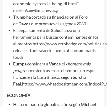
economic-system-is-being-di.html?
mref=9ceev&mc=ewucg
Trump
ha cortado su financiación al Foro
de
Davos
que promueve la agenda 2030.
El Departamento de
Salud
lanza una
herramienta para buscar contaminantes en los
alimentos.
https://www.zerohedge.com/political/h
releases-tool-search-chemical-contaminants-
foods
Europa
considera a
Vance
el
«hombre más
peligroso»
mientras crece el temor a un espía
francés en la Casa Blanca, según
Sorcha
Faal
.
https://www.whatdoesitmean.com/index491
ECONOMÍA
Ha terminado la globalización según
Michael