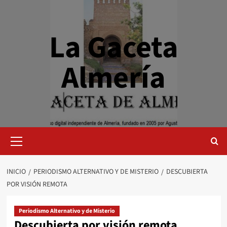
Saltar
al
contenido
La Gaceta
Almería
Menú
primario
INICIO
PERIODISMO ALTERNATIVO Y DE MISTERIO
DESCUBIERTA
POR VISIÓN REMOTA
Periodismo Alternativo y de Misterio
Descubierta por visión remota