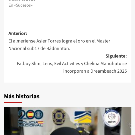
En «Sucesos»
Navegación
Anterior:
El almeriense Asier Torres logra el oro en el Master
de
Nacional sub17 de Bádminton.
entradas
Siguiente:
Fatboy Slim, Lens, Evil Activities y Chelina Manuhutu se
incorporan a Dreambeach 2025
Más historias