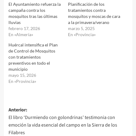
El Ayuntamiento refuerza la
Planificación de los
campaña contra los
tratamientos contra
mosquitos tras las últimas
mosquitos y moscas de cara
lluvias
a la primavera/verano
febrero 17, 2026
marzo 5, 2025
En «Almería»
En «Provincia»
Huércal intensifica el Plan
de Control de Mosquitos
con tratamientos
preventivos en todo el
municipio
mayo 15, 2026
En «Provincia»
Navegación
Anterior:
El libro ‘Durmiendo con golondrinas’ testimonia con
de
emoción la vida esencial del campo en la Sierra de los
entradas
Filabres