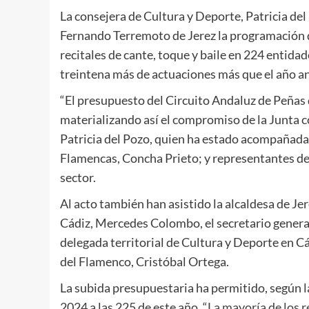
La consejera de Cultura y Deporte, Patricia de
Fernando Terremoto de Jerez la programación d
recitales de cante, toque y baile en 224 entida
treintena más de actuaciones más que el año an
“El presupuesto del Circuito Andaluz de Peñas
materializando así el compromiso de la Junta co
Patricia del Pozo, quien ha estado acompañada
Flamencas, Concha Prieto; y representantes de 
sector.
Al acto también han asistido la alcaldesa de Je
Cádiz, Mercedes Colombo, el secretario general
delegada territorial de Cultura y Deporte en Cá
del Flamenco, Cristóbal Ortega.
La subida presupuestaria ha permitido, según la
2024 a las 225 de este año. “
La mayoría de los r