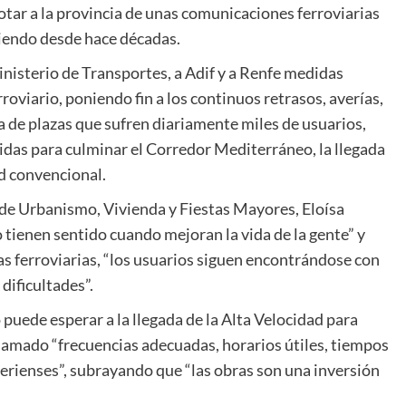
dotar a la provincia de unas comunicaciones ferroviarias
riendo desde hace décadas.
nisterio de Transportes, a Adif y a Renfe medidas
rroviario, poniendo fin a los continuos retrasos, averías,
a de plazas que sufren diariamente miles de usuarios,
das para culminar el Corredor Mediterráneo, la llegada
ed convencional.
 de Urbanismo, Vivienda y Fiestas Mayores, Eloísa
 tienen sentido cuando mejoran la vida de la gente” y
s ferroviarias, “los usuarios siguen encontrándose con
dificultades”.
 puede esperar a la llegada de la Alta Velocidad para
clamado “frecuencias adecuadas, horarios útiles, tiempos
erienses”, subrayando que “las obras son una inversión