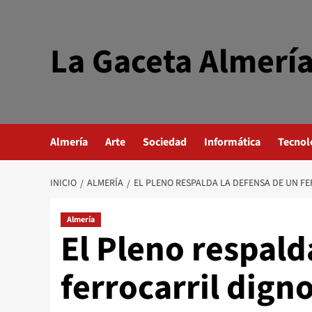
Saltar
al
contenido
La Gaceta Almerí
Almería
Arte
Sociedad
Informática
Tecnol
INICIO
ALMERÍA
EL PLENO RESPALDA LA DEFENSA DE UN FE
Almería
El Pleno respald
ferrocarril dign