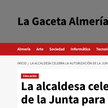
Saltar
al
contenido
La Gaceta Almerí
Almería
Arte
Sociedad
Informática
Tecnol
INICIO
LA ALCALDESA CELEBRA LA AUTORIZACIÓN DE LA JU
Educación
La alcaldesa cel
de la Junta para 