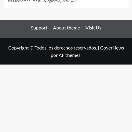
GabinetedePrensa
agosto 8, 2026
0
Support
About theme
Visit Us
Copyright © Todos los derechos reservados.
|
CoverNews
por AF themes.