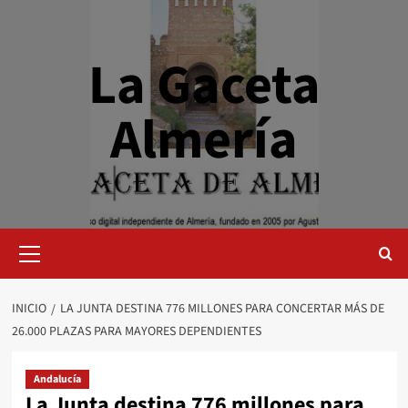
Saltar
al
contenido
La Gaceta
Almería
Menú
primario
INICIO
LA JUNTA DESTINA 776 MILLONES PARA CONCERTAR MÁS DE
26.000 PLAZAS PARA MAYORES DEPENDIENTES
Andalucía
La Junta destina 776 millones para