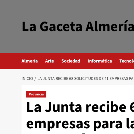
Saltar
al
contenido
La Gaceta Almerí
Almería
Arte
Sociedad
Informática
Tecnol
INICIO
LA JUNTA RECIBE 68 SOLICITUDES DE 41 EMPRESAS P
Provincia
La Junta recibe 
empresas para l