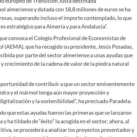
do europeo de Transición Justa destinada
mol almeriense y dotada con 18,8 millones de euros se ha
resas, superando incluso el importe contemplado, lo que
es estratégico para Almería y para Andalucía”.
que convoca el Colegio Profesional de Economistas de
l (AEMA), que ha recogido su presidente, Jesús Posadas,
ecibida por parte del sector almeriense a unas ayudas que
 y crecimiento de la cadena de valor de la piedra natural
oportunidad de contribuir a que un sector eminentemente
iedra y el mármol tenga aún mayor proyección y
igitalización y la sostenibilidad”, ha precisado Paradela.
do que estas ayudas fueron las primeras que se lanzaron
y ha tildado de “éxito” la acogida en el sector; ahora, al
tiva, se procederá a analizar los proyectos presentados y