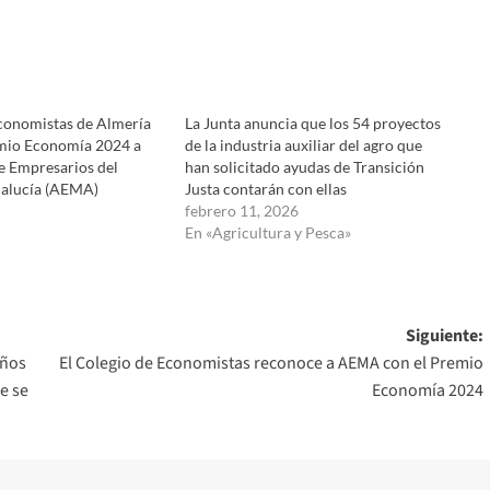
Economistas de Almería
La Junta anuncia que los 54 proyectos
mio Economía 2024 a
de la industria auxiliar del agro que
e Empresarios del
han solicitado ayudas de Transición
alucía (AEMA)
Justa contarán con ellas
febrero 11, 2026
En «Agricultura y Pesca»
Siguiente:
años
El Colegio de Economistas reconoce a AEMA con el Premio
e se
Economía 2024