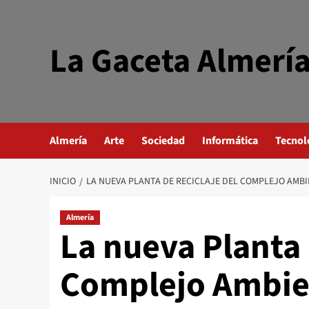
Saltar
al
contenido
La Gaceta Almerí
Almería
Arte
Sociedad
Informática
Tecnol
INICIO
LA NUEVA PLANTA DE RECICLAJE DEL COMPLEJO AMBI
Almería
La nueva Planta 
Complejo Ambien