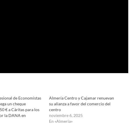
fesional de Economistas
Almería Centro y Cajamar renuevan
rega un cheque
su alianza a favor del comercio del
50 € a Cáritas para los
centro
or la DANA en
noviembre 6, 2025
En «Almería»