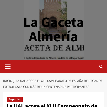
Saltar
al
contenido
La Gaceta
Almería
Menú
primario
INICIO
LA UAL ACOGE EL XLII CAMPEONATO DE ESPAÑA DE PTGAS DE
FÚTBOL SALA CON MÁS DE UN CENTENAR DE PARTICIPANTES
Deportes
La UAL acoge el XLII Campeonato de