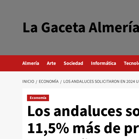
Saltar
al
contenido
La Gaceta Almerí
Almería
Arte
Sociedad
Informática
Tecnol
INICIO
ECONOMÍA
LOS ANDALUCES SOLICITARON EN 2024 
Economía
Los andaluces so
11,5% más de p