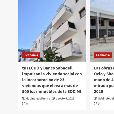
Economía
Economía
tuTECHÔ y Banco Sabadell
Las obras 
impulsan la vivienda social con
Ocio y Sho
la incorporación de 23
mano de J
viviendas que eleva a más de
mirada pue
500 los inmuebles de la SOCIMI
2026
GabinetedePrensa
agosto 6, 2026
Gabinetede
0
0