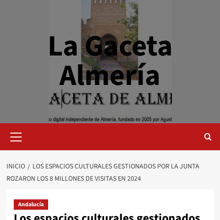
Saltar
al
contenido
La Gaceta
Almería
Menú
primario
INICIO
LOS ESPACIOS CULTURALES GESTIONADOS POR LA JUNTA
ROZARON LOS 8 MILLONES DE VISITAS EN 2024
Andalucía
Los espacios culturales gestionados