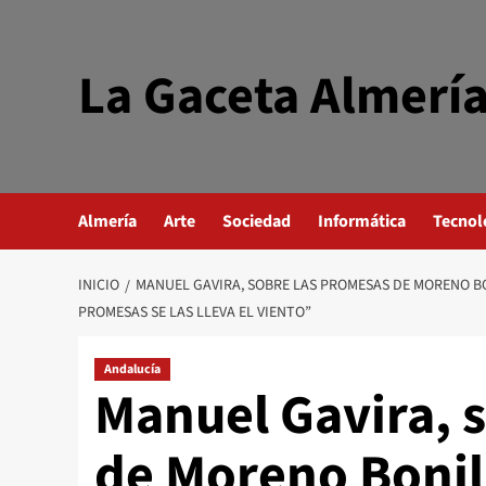
Saltar
al
contenido
La Gaceta Almerí
Almería
Arte
Sociedad
Informática
Tecnol
INICIO
MANUEL GAVIRA, SOBRE LAS PROMESAS DE MORENO BO
PROMESAS SE LAS LLEVA EL VIENTO”
Andalucía
Manuel Gavira, 
de Moreno Bonil