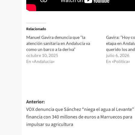
Relacionado
Manuel Gavira denuncia que “la
Gavira: “Hoy c
atención sanitaria en Andalucía va
etapa en Andalu
como un barco a la deriva”
querido los and
octubre 10, 2025
julio 6, 2026
En «Andalucía»
En «Política»
Navegación
Anterior:
VOX denuncia que Sánchez “niega el agua al Levante”
de
financia con 340 millones de euros a Marruecos para
entradas
impulsar su agricultura