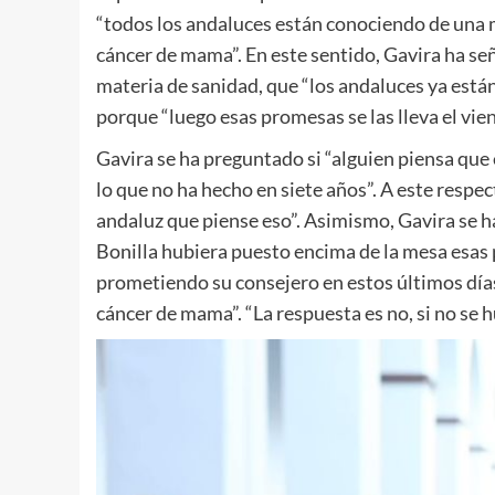
“todos los andaluces están conociendo de una m
cáncer de mama”. En este sentido, Gavira ha se
materia de sanidad, que “los andaluces ya est
porque “luego esas promesas se las lleva el vien
Gavira se ha preguntado si “alguien piensa que
lo que no ha hecho en siete años”. A este resp
andaluz que piense eso”. Asimismo, Gavira se 
Bonilla hubiera puesto encima de la mesa esa
prometiendo su consejero en estos últimos días
cáncer de mama”. “La respuesta es no, si no se 