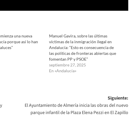
omienza una nueva
Manuel Gavira, sobre las últimas
cía porque así lo han
víctimas de la inmigración ilegal en
aluces”
Andalucía: “Esto es consecuencia de
las políticas de fronteras abiertas que
fomentan PP y PSOE”
septiembre 27, 2025
En «Andalucía»
Siguiente:
 y
El Ayuntamiento de Almería inicia las obras del nuevo
parque infantil de la Plaza Elena Pezzi en El Zapillo