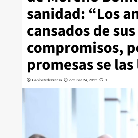
sanidad: “Los a
cansados de sus
compromisos, po
promesas se las 
GabinetedePrensa
octubre 24, 2025
0