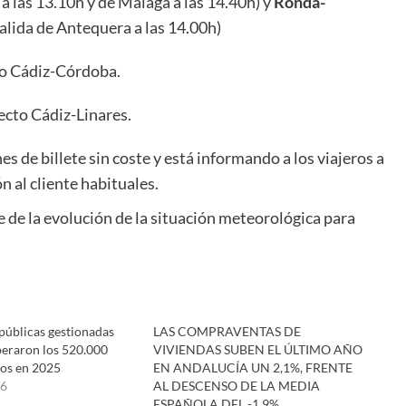
 a las 13.10h y de Málaga a las 14.40h) y
Ronda-
salida de Antequera a las 14.00h)
to Cádiz-Córdoba.
ecto Cádiz-Linares.
s de billete sin coste y está informando a los viajeros a
n al cliente habituales.
 de la evolución de la situación meteorológica para
 públicas gestionadas
LAS COMPRAVENTAS DE
peraron los 520.000
VIVIENDAS SUBEN EL ÚLTIMO AÑO
tos en 2025
EN ANDALUCÍA UN 2,1%, FRENTE
26
AL DESCENSO DE LA MEDIA
ESPAÑOLA DEL -1,9%