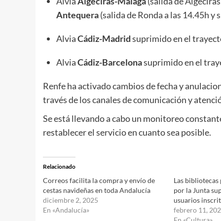
Alvia
Algeciras-Málaga
(salida de Algeciras
Antequera
(salida de Ronda a las 14.45h y 
Alvia
Cádiz-Madrid
suprimido en el trayec
Alvia
Cádiz-Barcelona
suprimido en el tray
Renfe ha activado cambios de fecha y anulacione
través de los canales de comunicación y atenció
Se está llevando a cabo un monitoreo constante
restablecer el servicio en cuanto sea posible.
Relacionado
Correos facilita la compra y envío de
Las bibliotecas
cestas navideñas en toda Andalucía
por la Junta su
diciembre 2, 2025
usuarios inscri
En «Andalucía»
febrero 11, 20
En «Cultura»