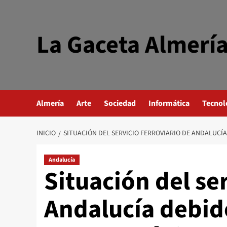
Saltar
al
contenido
La Gaceta Almerí
Almería
Arte
Sociedad
Informática
Tecnol
INICIO
SITUACIÓN DEL SERVICIO FERROVIARIO DE ANDALUCÍ
Andalucía
Situación del ser
Andalucía debido