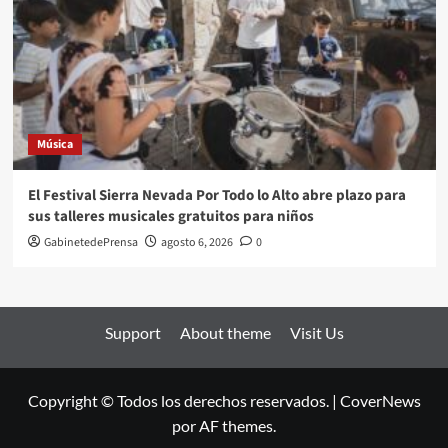
Música
El Festival Sierra Nevada Por Todo lo Alto abre plazo para
sus talleres musicales gratuitos para niños
GabinetedePrensa
agosto 6, 2026
0
Support
About theme
Visit Us
Copyright © Todos los derechos reservados.
|
CoverNews
por AF themes.