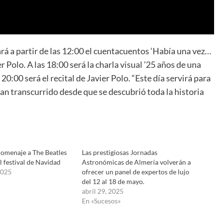
ará a partir de las 12:00 el cuentacuentos ‘Había una vez…
r Polo. A las 18:00 será la charla visual ’25 años de una
 20:00 será el recital de Javier Polo. “Este día servirá para
han transcurrido desde que se descubrió toda la historia
homenaje a The Beatles
Las prestigiosas Jornadas
l festival de Navidad
Astronómicas de Almería volverán a
2025
ofrecer un panel de expertos de lujo
del 12 al 18 de mayo.
abril 29, 2025
En «Sucesos»