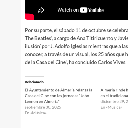
Por su parte, el sábado 11 de octubre se celebr
The Beatles’, a cargo de Ana Titiricuento y Javie
ilusión’ por J. Adolfo Iglesias mientras que a las
conocer, a través de un visual, los 25 años que 
de la Casa del Cine”, ha concluido Carlos Vives.
Relacionado
El Ayuntamiento de Almería relanza la
Almería rinde 
Casa del Cine con las jornadas “John
en el tradiciona
Lennon en Almería”
diciembre 29, 
septiembre 30, 2025
En «Música»
En «Música»