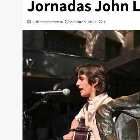
Jornadas John L
GabinetedePrensa
octubre 9, 2025
0