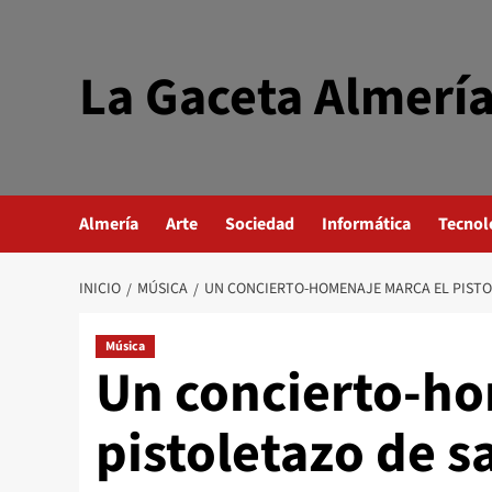
Saltar
al
contenido
La Gaceta Almerí
Almería
Arte
Sociedad
Informática
Tecnol
INICIO
MÚSICA
UN CONCIERTO-HOMENAJE MARCA EL PISTOL
Música
Un concierto-ho
pistoletazo de sa