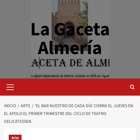
Saltar
al
contenido
La Gaceta
Almería
Menú
primario
INICIO
ARTE
‘EL BAR NUESTRO DE CADA DÍA’ CIERRA EL JUEVES EN
EL APOLO EL PRIMER TRIMESTRE DEL CICLO DE TEATRO
DELICATESSEN.
Arte