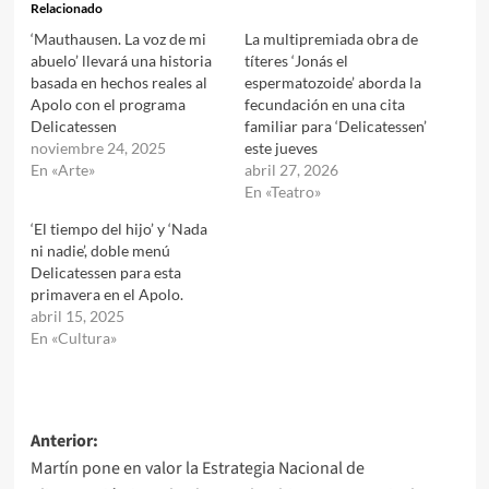
Relacionado
‘Mauthausen. La voz de mi
La multipremiada obra de
abuelo’ llevará una historia
títeres ‘Jonás el
basada en hechos reales al
espermatozoide’ aborda la
Apolo con el programa
fecundación en una cita
Delicatessen
familiar para ‘Delicatessen’
noviembre 24, 2025
este jueves
En «Arte»
abril 27, 2026
En «Teatro»
‘El tiempo del hijo’ y ‘Nada
ni nadie’, doble menú
Delicatessen para esta
primavera en el Apolo.
abril 15, 2025
En «Cultura»
Navegación
Anterior:
Martín pone en valor la Estrategia Nacional de
de