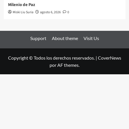
Milenio de Paz
Miski Liu Suria
agosto 6, 2026
0
Support
About theme
Visit Us
Copyright © Todos los derechos reservados.
|
CoverNews
por AF themes.