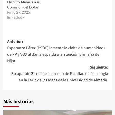
Distrito Almería a su
Comisión del Dolor
junio 27, 2025
En «Salud»
Navegación
Anterior:
Esperanza Pérez (PSOE) lamenta la «falta de humanidad»
de
de PP y VOX al dar la espalda a la atención primaria de
entradas
Níjar
Siguiente:
Escaparate 21 recibe el premio de Facultad de Psicología
en la Feria de las Ideas de la Universidad de Almería.
Más historias