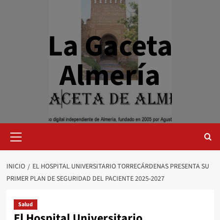
Saltar
al
contenido
La Gaceta
Almería
Menú
primario
INICIO
EL HOSPITAL UNIVERSITARIO TORRECÁRDENAS PRESENTA SU
PRIMER PLAN DE SEGURIDAD DEL PACIENTE 2025-2027
Salud
El Hospital Universitario