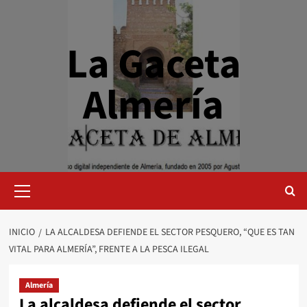
Saltar
al
contenido
La Gaceta
Almería
Menú
primario
INICIO
LA ALCALDESA DEFIENDE EL SECTOR PESQUERO, “QUE ES TAN
VITAL PARA ALMERÍA”, FRENTE A LA PESCA ILEGAL
Almería
La alcaldesa defiende el sector