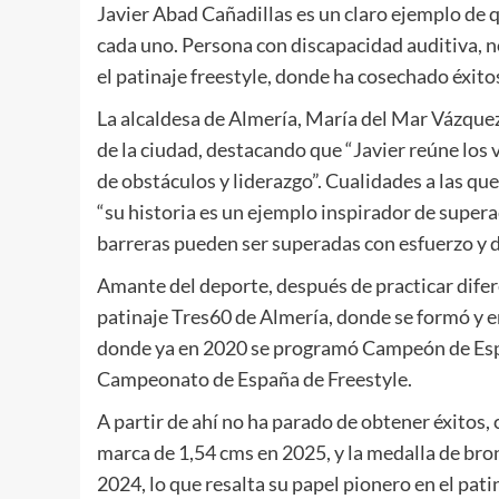
Javier Abad Cañadillas es un claro ejemplo de q
cada uno. Persona con discapacidad auditiva, no
el patinaje freestyle, donde ha cosechado éxito
La alcaldesa de Almería, María del Mar Vázquez,
de la ciudad, destacando que “Javier reúne los 
de obstáculos y liderazgo”. Cualidades a las qu
“su historia es un ejemplo inspirador de super
barreras pueden ser superadas con esfuerzo y d
Amante del deporte, después de practicar difere
patinaje Tres60 de Almería, donde se formó y 
donde ya en 2020 se programó Campeón de Esp
Campeonato de España de Freestyle.
A partir de ahí no ha parado de obtener éxitos,
marca de 1,54 cms en 2025, y la medalla de bro
2024, lo que resalta su papel pionero en el pati