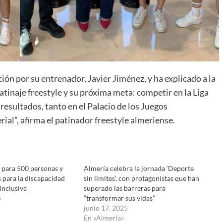
ón por su entrenador, Javier Jiménez, y ha explicado a la
 patinaje freestyle y su próxima meta: competir en la Liga
esultados, tanto en el Palacio de los Juegos
ial”, afirma el patinador freestyle almeriense.
 para 500 personas y
Almería celebra la jornada ‘Deporte
 para la discapacidad
sin límites’, con protagonistas que han
inclusiva
superado las barreras para
5
“transformar sus vidas”
junio 17, 2025
En «Almería»