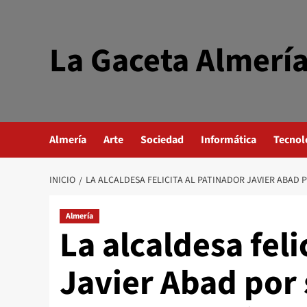
Saltar
al
contenido
La Gaceta Almerí
Almería
Arte
Sociedad
Informática
Tecnol
INICIO
LA ALCALDESA FELICITA AL PATINADOR JAVIER ABAD 
Almería
La alcaldesa feli
Javier Abad por 