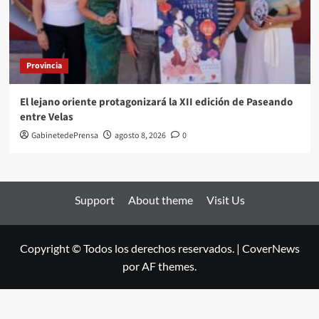
Provincia
El lejano oriente protagonizará la XII edición de Paseando
entre Velas
GabinetedePrensa
agosto 8, 2026
0
Support
About theme
Visit Us
Copyright © Todos los derechos reservados.
|
CoverNews
por AF themes.