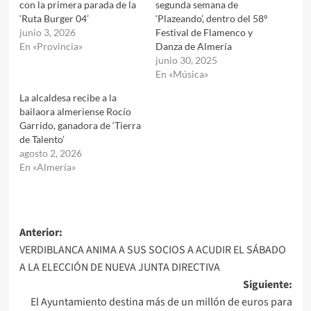
con la primera parada de la
segunda semana de
‘Ruta Burger 04’
‘Plazeando’, dentro del 58º
junio 3, 2026
Festival de Flamenco y
En «Provincia»
Danza de Almería
junio 30, 2025
En «Música»
La alcaldesa recibe a la
bailaora almeriense Rocío
Garrido, ganadora de ‘Tierra
de Talento’
agosto 2, 2026
En «Almería»
Navegación
Anterior:
VERDIBLANCA ANIMA A SUS SOCIOS A ACUDIR EL SÁBADO
de
A LA ELECCIÓN DE NUEVA JUNTA DIRECTIVA
entradas
Siguiente:
El Ayuntamiento destina más de un millón de euros para