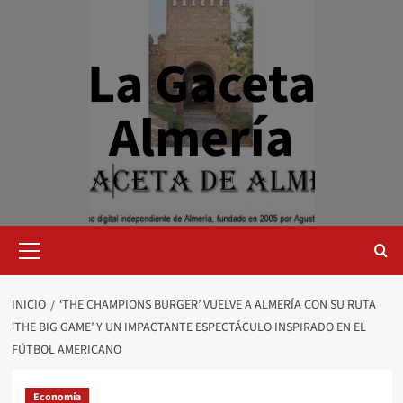
Saltar
al
contenido
La Gaceta
Almería
Menú
primario
INICIO
‘THE CHAMPIONS BURGER’ VUELVE A ALMERÍA CON SU RUTA
‘THE BIG GAME’ Y UN IMPACTANTE ESPECTÁCULO INSPIRADO EN EL
FÚTBOL AMERICANO
Economía