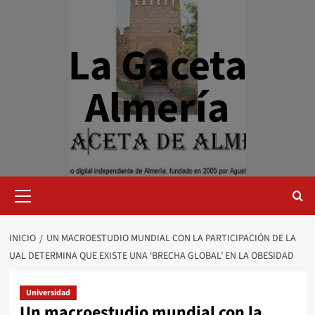
Saltar
al
contenido
La Gaceta
Almería
Menú
primario
INICIO
UN MACROESTUDIO MUNDIAL CON LA PARTICIPACIÓN DE LA
UAL DETERMINA QUE EXISTE UNA ‘BRECHA GLOBAL’ EN LA OBESIDAD
Universidad
Un macroestudio mundial con la