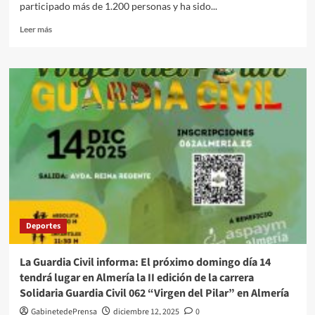
participado más de 1.200 personas y ha sido...
de
diciembre
Leer
Leer más
más
sobre
Jesús
Castelar
y
María
Gádor
Cabrera
ganan
la
II
Carrera
Solidaria
Guardia
Deportes
Civil
‘Virgen
del
La Guardia Civil informa: El próximo domingo día 14
Pilar’
tendrá lugar en Almería la II edición de la carrera
Solidaria Guardia Civil 062 “Virgen del Pilar” en Almería
GabinetedePrensa
diciembre 12, 2025
0