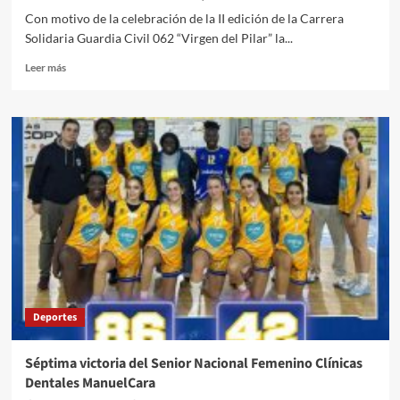
Con motivo de la celebración de la II edición de la Carrera
Solidaria Guardia Civil 062 “Virgen del Pilar” la...
Leer
Leer más
más
sobre
La
Guardia
Civil
informa:
El
próximo
domingo
día
14
tendrá
lugar
en
Deportes
Almería
la
II
Séptima victoria del Senior Nacional Femenino Clínicas
edición
Dentales ManuelCara
de