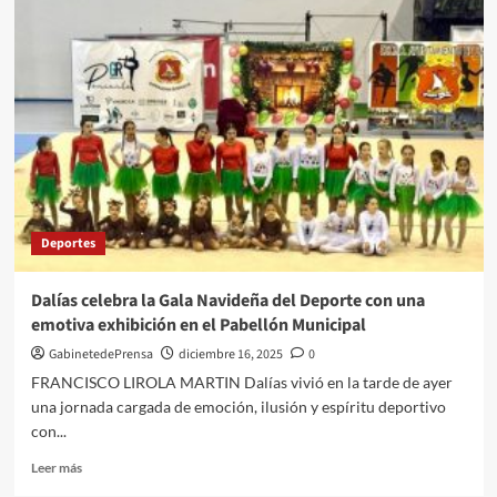
Campus
de
Navidad
del
club
baloncesto
La
Mojonera
Deportes
Dalías celebra la Gala Navideña del Deporte con una
emotiva exhibición en el Pabellón Municipal
GabinetedePrensa
diciembre 16, 2025
0
FRANCISCO LIROLA MARTIN Dalías vivió en la tarde de ayer
una jornada cargada de emoción, ilusión y espíritu deportivo
con...
Leer
Leer más
más