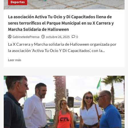
Deportes
plata
La asociación Activa Tu Ocio y Di Capacitados llena de
seres terroríficos el Parque Municipal en su X Carrera y
Marcha Solidaria de Halloween
GabinetedePrensa
octubre 26, 2025
0
La X Carrera y Marcha solidaria de Halloween organizada por
la asociación ‘Activa Tu Ocio Y Di Capacitados’, con la...
Leer
Leer más
más
sobre
La
asociación
Activa
Tu
Ocio
y
Di
Capacitados
llena
de