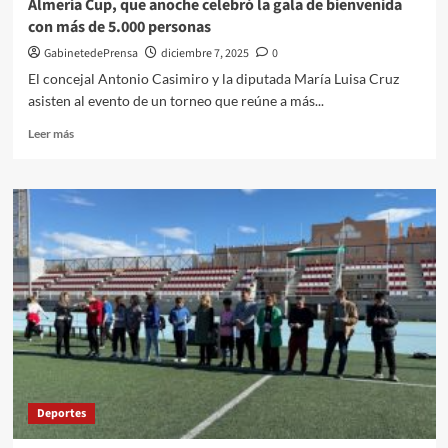
Almería Cup, que anoche celebró la gala de bienvenida
con más de 5.000 personas
GabinetedePrensa
diciembre 7, 2025
0
El concejal Antonio Casimiro y la diputada María Luisa Cruz
asisten al evento de un torneo que reúne a más...
Leer
Leer más
más
sobre
Las
mejores
canteras
del
fútbol
en
España
juegan
en
la
II
Almería
Deportes
Cup,
que