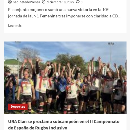
la
GabinetedePrensa
diciembre 10, 2025
0
carrera
El conjunto mojonero sumó una nueva victoria en la 10.ª
Solidaria
jornada de laLN1 Femenina tras imponerse con claridad a CB...
Guardia
Civil
Leer
Leer más
062
más
“Virgen
sobre
del
Séptima
Pilar”
victoria
en
del
Almería
Senior
Nacional
Femenino
Clínicas
Dentales
ManuelCara
Deportes
URA Clan se proclama subcampeón en el II Campeonato
de España de Rugby Inclusivo