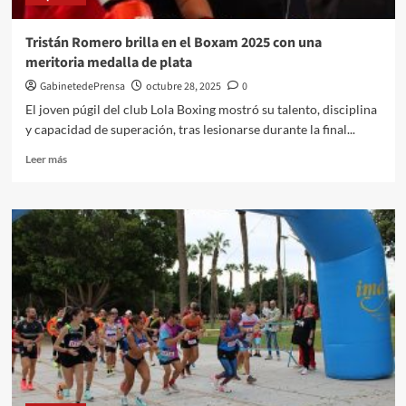
de
Algeciras
Tristán Romero brilla en el Boxam 2025 con una
en
meritoria medalla de plata
el
último
GabinetedePrensa
octubre 28, 2025
0
segundo
El joven púgil del club Lola Boxing mostró su talento, disciplina
(26-
y capacidad de superación, tras lesionarse durante la final...
26)
Leer
Leer más
más
sobre
Tristán
Romero
brilla
en
el
Boxam
2025
con
una
meritoria
medalla
de