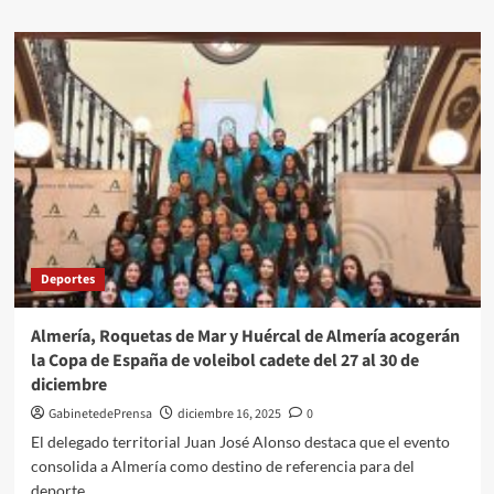
sobre
Dalías
celebra
la
Gala
Navideña
del
Deporte
con
una
emotiva
exhibición
en
Deportes
el
Pabellón
Municipal
Almería, Roquetas de Mar y Huércal de Almería acogerán
la Copa de España de voleibol cadete del 27 al 30 de
diciembre
GabinetedePrensa
diciembre 16, 2025
0
El delegado territorial Juan José Alonso destaca que el evento
consolida a Almería como destino de referencia para del
deporte...