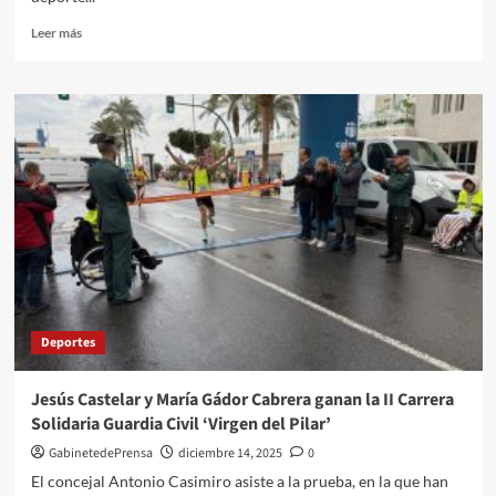
Leer
Leer más
más
sobre
Almería,
Roquetas
de
Mar
y
Huércal
de
Almería
acogerán
la
Copa
de
Deportes
España
de
voleibol
Jesús Castelar y María Gádor Cabrera ganan la II Carrera
cadete
Solidaria Guardia Civil ‘Virgen del Pilar’
del
27
GabinetedePrensa
diciembre 14, 2025
0
al
El concejal Antonio Casimiro asiste a la prueba, en la que han
30