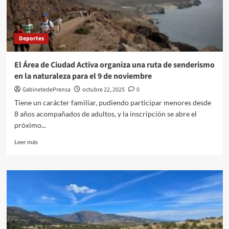
en
el
Campeonato
de
Deportes
Andalucía
de
Yola
El Área de Ciudad Activa organiza una ruta de senderismo
4
en la naturaleza para el 9 de noviembre
y
de
GabinetedePrensa
octubre 22, 2025
0
Velocidad
Tiene un carácter familiar, pudiendo participar menores desde
de
8 años acompañados de adultos, y la inscripción se abre el
Remo
próximo...
Leer
Leer más
más
sobre
El
Área
de
Ciudad
Activa
organiza
una