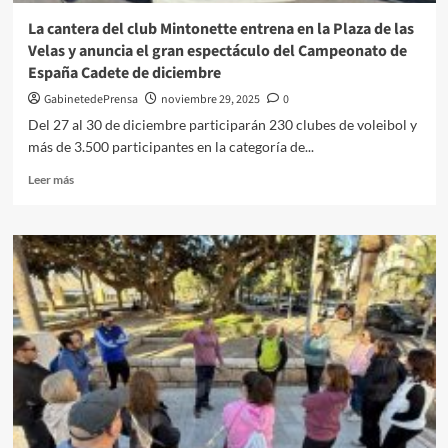
La cantera del club Mintonette entrena en la Plaza de las
Velas y anuncia el gran espectáculo del Campeonato de
España Cadete de diciembre
GabinetedePrensa
noviembre 29, 2025
0
Del 27 al 30 de diciembre participarán 230 clubes de voleibol y
más de 3.500 participantes en la categoría de...
Leer
Leer más
más
sobre
La
cantera
del
club
Mintonette
entrena
en
la
Plaza
de
las
Velas