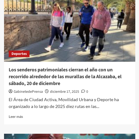
Deportes
Los senderos patrimoniales cierran el año con un
recorrido alrededor de las murallas de la Alcazaba, el
sábado, 20 de diciembre
GabinetedePrensa
diciembre 17, 2025
0
El Área de Ciudad Activa, Movilidad Urbana y Deporte ha
organizado a lo largo de 2025 diez rutas en las...
Leer
Leer más
más
sobre
Los