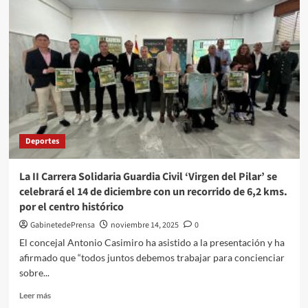
vuelva
con
el
Trail
Solidario
Duchenne,
en
una
edición
histórica
Deportes
con
610
participantes
La II Carrera Solidaria Guardia Civil ‘Virgen del Pilar’ se
celebrará el 14 de diciembre con un recorrido de 6,2 kms.
por el centro histórico
GabinetedePrensa
noviembre 14, 2025
0
El concejal Antonio Casimiro ha asistido a la presentación y ha
afirmado que “todos juntos debemos trabajar para concienciar
sobre...
Leer
Leer más
más