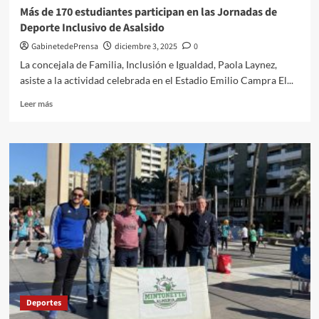
anoche
Más de 170 estudiantes participan en las Jornadas de
celebró
Deporte Inclusivo de Asalsido
la
gala
GabinetedePrensa
diciembre 3, 2025
0
de
La concejala de Familia, Inclusión e Igualdad, Paola Laynez,
bienvenida
asiste a la actividad celebrada en el Estadio Emilio Campra El...
con
más
Leer
Leer más
de
más
5.000
sobre
personas
Más
de
170
estudiantes
participan
en
las
Jornadas
de
Deporte
Inclusivo
de
Deportes
Asalsido