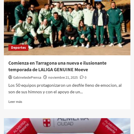
reto
‘SinPlasticZamos’,
que
recorre
1.500
kilómetros
en
24
Deportes
horas,
llega
a
Comienza en Tarragona una nueva e ilusionante
la
temporada de LALIGA GENUINE Moeve
Iglesia
de
GabinetedePrensa
noviembre 21, 2025
0
las
Los 50 equipos protagonizaron un desfile lleno de emocion, al
Salinas
son de sus himnos y con el apoyo de un...
de
Cabo
Leer
Leer más
de
más
Gata
sobre
Comienza
en
Tarragona