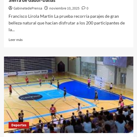
Sierra de Gádor-Dalías
GabinetedePrensa
noviembre 10, 2025
0
Francisco Lirola Martin La prueba recorría parajes de gran
belleza natural que hacían disfrutar a los 200 participantes de
la...
Leer
Leer más
más
sobre
Éxito
de
participación
en
la
XI
Carrera
por
Montaña
Alpina
Sierra
de
Deportes
Gádor-
Dalías