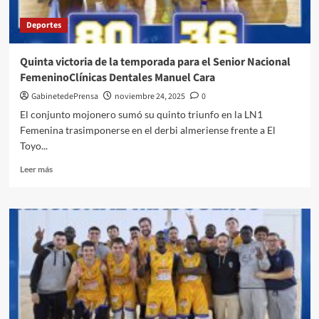
Campeonato
Deportes
del
Mundo
del
Quinta victoria de la temporada para el Senior Nacional
Cinturón
FemeninoClínicas Dentales Manuel Cara
Latino
de
GabinetedePrensa
noviembre 24, 2025
0
la
El conjunto mojonero sumó su quinto triunfo en la LN1
IBF
Femenina trasimponerse en el derbi almeriense frente a El
Toyo...
Leer
Leer más
más
sobre
Quinta
victoria
de
la
temporada
para
el
Senior
Nacional