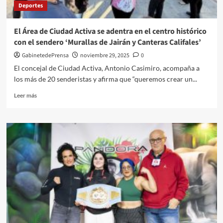
Deportes
y
anuncia
el
El Área de Ciudad Activa se adentra en el centro histórico
gran
con el sendero ‘Murallas de Jairán y Canteras Califales’
espectáculo
del
GabinetedePrensa
noviembre 29, 2025
0
Campeonato
El concejal de Ciudad Activa, Antonio Casimiro, acompaña a
de
los más de 20 senderistas y afirma que “queremos crear un...
España
Cadete
Leer
Leer más
de
más
diciembre
sobre
El
Área
de
Ciudad
Activa
se
adentra
en
el
centro
histórico