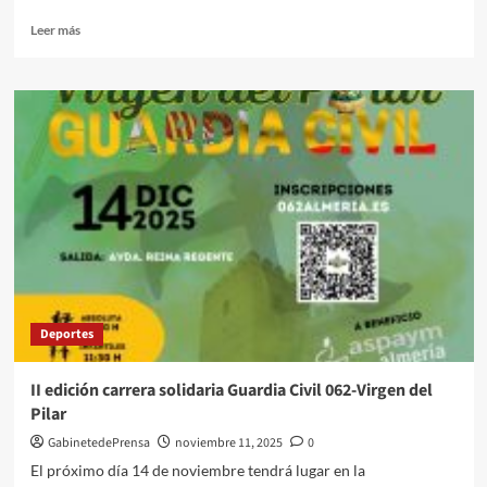
Leer
Leer más
más
sobre
Los
Senderistas
Vicarios
Del
Programa
‘Deporte
Y
Naturaleza’
Visitan
Las
Chorreras
Del
Deportes
Chullo
II edición carrera solidaria Guardia Civil 062-Virgen del
Pilar
GabinetedePrensa
noviembre 11, 2025
0
El próximo día 14 de noviembre tendrá lugar en la