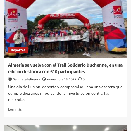
una
nueva
e
ilusionante
temporada
de
LALIGA
GENUINE
Moeve
Deportes
Almería se vuelva con el Trail Solidario Duchenne, en una
edición histórica con 610 participantes
GabinetedePrensa
noviembre 16, 2025
0
Una ola de ilusión, deporte y compromiso llena una carrera que
cumple diez años impulsando la investigación contra las
distrofias...
Leer
Leer más
más
sobre
Almería
se