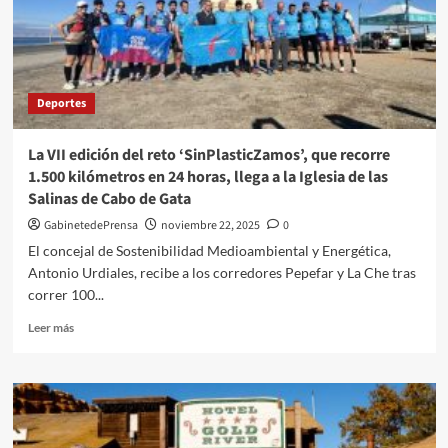
Clares
en
underbi
vibrante
Deportes
La VII edición del reto ‘SinPlasticZamos’, que recorre
1.500 kilómetros en 24 horas, llega a la Iglesia de las
Salinas de Cabo de Gata
GabinetedePrensa
noviembre 22, 2025
0
El concejal de Sostenibilidad Medioambiental y Energética,
Antonio Urdiales, recibe a los corredores Pepefar y La Che tras
correr 100...
Leer
Leer más
más
sobre
La
VII
edición
del