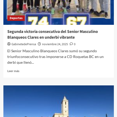
FemeninoClínicas
Dentales
Manuel
Deportes
Cara
Segunda victoria consecutiva del Senior Masculino
Blanqueos Clares en underbi vibrante
GabinetedePrensa
noviembre 24, 2025
0
El Senior Masculino Blanqueos Clares sumó su segundo
triunfoconsecutivo tras imponerse a CD Roquetas BC en un
derbi que llenó...
Leer
Leer más
más
sobre
Segunda
victoria
consecutiva
del
Senior
Masculino
Blanqueos