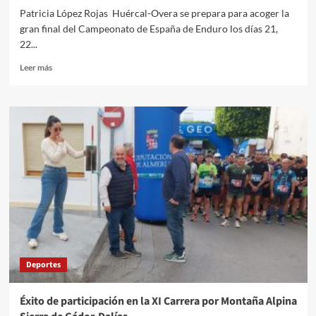
Patricia López Rojas Huércal-Overa se prepara para acoger la
gran final del Campeonato de España de Enduro los días 21,
22...
Leer
Leer más
más
sobre
Huércal-
Overa,
Capital
del
Enduro
con
la
Final
del
Campeonato
de
España
Deportes
Éxito de participación en la XI Carrera por Montaña Alpina