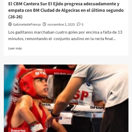
El CBM Cantera Sur El Ejido progresa adecuadamente y
empata con BM Ciudad de Algeciras en el último segundo
(26-26)
GabinetedePrensa
noviembre 3, 2025
0
Los gaditanos marchaban cuatro goles por encima a falta de 13
minutos, remontando el conjunto azulino en la recta final...
Leer
Leer más
más
sobre
El
CBM
Cantera
Sur
El
Ejido
progresa
adecuadamente
y
empata
con
BM
Deportes
Ciudad