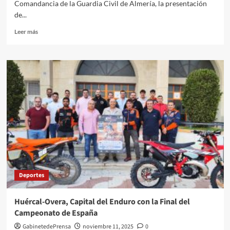
Comandancia de la Guardia Civil de Almería, la presentación
de...
Leer
Leer más
más
sobre
II
edición
carrera
solidaria
Guardia
Civil
062-
Virgen
del
Pilar
Deportes
Huércal-Overa, Capital del Enduro con la Final del
Campeonato de España
GabinetedePrensa
noviembre 11, 2025
0