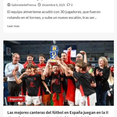
GabinetedePrensa
diciembre 9, 2025
0
El equipo almeriense acudió con 30 jugadores, que fueron
rotando en el torneo, y sube un nuevo escalón, tras ser...
Leer
Leer más
más
sobre
URA
Clan
se
proclama
subcampeón
en
el
II
Campeonato
de
España
de
Deportes
Rugby
Inclusivo
Las mejores canteras del fútbol en España juegan en la II