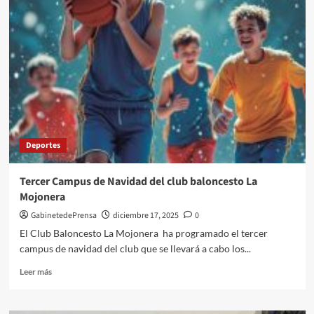
senderos
patrimoniales
cierran
el
año
con
un
recorrido
alrededor
de
las
Deportes
murallas
de
la
Tercer Campus de Navidad del club baloncesto La
Alcazaba,
Mojonera
el
sábado,
GabinetedePrensa
diciembre 17, 2025
0
20
El Club Baloncesto La Mojonera ha programado el tercer
de
campus de navidad del club que se llevará a cabo los...
diciembre
Leer
Leer más
más
sobre
Tercer