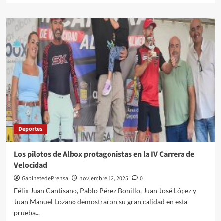
sobre
La
II
Carrera
Solidaria
Guardia
Civil
‘Virgen
del
Pilar’
se
celebrará
el
Deportes
14
de
diciembre
Los pilotos de Albox protagonistas en la IV Carrera de
con
Velocidad
un
recorrido
GabinetedePrensa
noviembre 12, 2025
0
de
Félix Juan Cantisano, Pablo Pérez Bonillo, Juan José López y
6,2
Juan Manuel Lozano demostraron su gran calidad en esta
kms.
prueba...
por