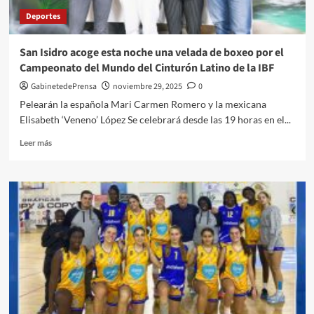
con
Deportes
el
sendero
‘Murallas
San Isidro acoge esta noche una velada de boxeo por el
de
Campeonato del Mundo del Cinturón Latino de la IBF
Jairán
y
GabinetedePrensa
noviembre 29, 2025
0
Canteras
Pelearán la española Mari Carmen Romero y la mexicana
Califales’
Elisabeth ‘Veneno’ López Se celebrará desde las 19 horas en el...
Leer
Leer más
más
sobre
San
Isidro
acoge
esta
noche
una
velada
de
boxeo
por
el