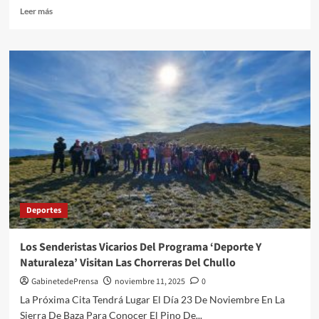
el
Leer
Leer más
centro
más
histórico
sobre
Los
pilotos
de
Albox
protagonistas
en
la
IV
Carrera
de
Velocidad
Deportes
Los Senderistas Vicarios Del Programa ‘Deporte Y
Naturaleza’ Visitan Las Chorreras Del Chullo
GabinetedePrensa
noviembre 11, 2025
0
La Próxima Cita Tendrá Lugar El Día 23 De Noviembre En La
Sierra De Baza Para Conocer El Pino De...