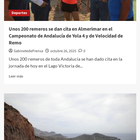
seres
terroríficos
Deportes
el
Parque
Municipal
Unos 200 remeros se dan cita en Almerimar en el
en
Campeonato de Andalucía de Yola 4 y de Velocidad de
su
Remo
X
Carrera
GabinetedePrensa
octubre 26, 2025
0
y
Unos 200 remeros de toda Andalucía se han dado cita en la
Marcha
jornada de hoy en el Lago Victoria de...
Solidaria
de
Leer
Leer más
Halloween
más
sobre
Unos
200
remeros
se
dan
cita
en
Almerimar