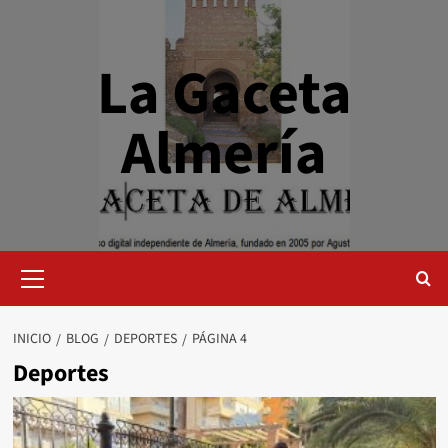
Saltar
al
contenido
La Gaceta
Almería
Menú
primario
INICIO
BLOG
DEPORTES
PÁGINA 4
Deportes