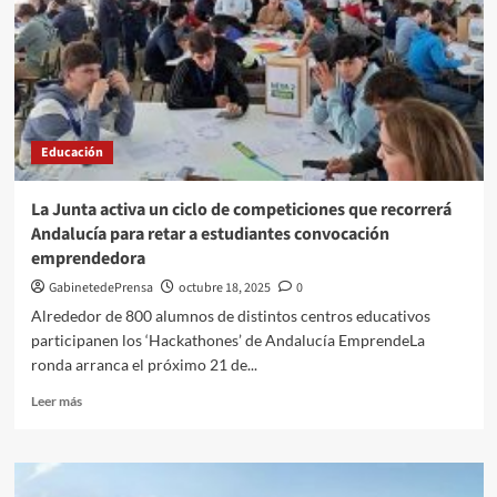
millones
las
obras
de
ampliación
del
colegio
Educación
público
Nueva
Andalucía
La Junta activa un ciclo de competiciones que recorrerá
de
Andalucía para retar a estudiantes convocación
Adra
emprendedora
GabinetedePrensa
octubre 18, 2025
0
Alrededor de 800 alumnos de distintos centros educativos
participanen los ‘Hackathones’ de Andalucía EmprendeLa
ronda arranca el próximo 21 de...
Leer
Leer más
más
sobre
La
Junta