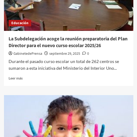
en
la
formación
profesional
Educación
pública
La Subdelegación acoge la reunión preparatoria del Plan
Director para el nuevo curso escolar 2025/26
GabinetedePrensa
septiembre 29, 2025
0
Durante el pasado curso escolar un total de 262 centros se
sumaron a esta iniciativa del Ministerio del Interior Uno...
Leer
Leer más
más
sobre
La
Subdelegación
acoge
la
reunión
preparatoria
del
Plan