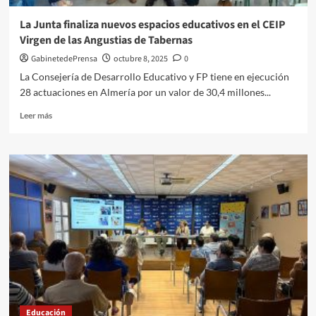
el
aprendizaje
La Junta finaliza nuevos espacios educativos en el CEIP
y
Virgen de las Angustias de Tabernas
la
inclusión
GabinetedePrensa
octubre 8, 2025
0
a
La Consejería de Desarrollo Educativo y FP tiene en ejecución
través
28 actuaciones en Almería por un valor de 30,4 millones...
del
juego
Leer
Leer más
más
sobre
La
Junta
finaliza
nuevos
espacios
educativos
en
el
CEIP
Virgen
de
las
Educación
Angustias