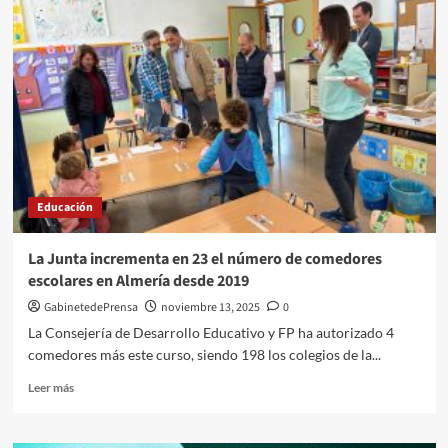
Junta
blinda
la
Educación
Especial
con
636
millones
y
la
mayor
Educación
plantilla
de
especialistas
La Junta incrementa en 23 el número de comedores
escolares en Almería desde 2019
GabinetedePrensa
noviembre 13, 2025
0
La Consejería de Desarrollo Educativo y FP ha autorizado 4
comedores más este curso, siendo 198 los colegios de la...
Leer
Leer más
más
sobre
La