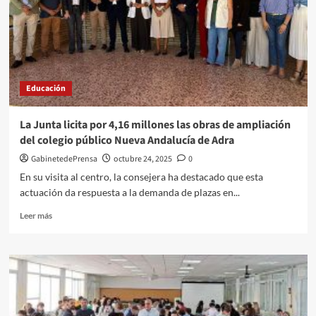
para
fomentar
el
emprendimiento
en
Formación
Educación
Profesional
La Junta licita por 4,16 millones las obras de ampliación
del colegio público Nueva Andalucía de Adra
GabinetedePrensa
octubre 24, 2025
0
En su visita al centro, la consejera ha destacado que esta
actuación da respuesta a la demanda de plazas en...
Leer
Leer más
más
sobre
La
Junta
licita
por
4,16