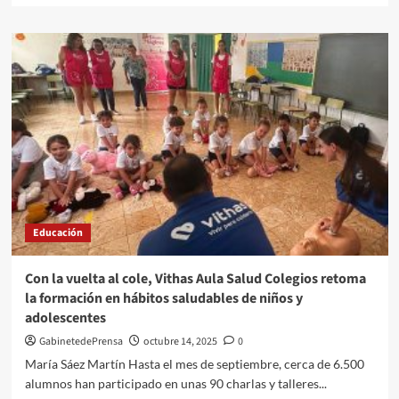
Roquetas
sobre
de
ASHAL
Mar
organiza
una
jornada
para
dar
a
conocer
a
sus
asociados
Verifactu
Educación
Con la vuelta al cole, Vithas Aula Salud Colegios retoma
la formación en hábitos saludables de niños y
adolescentes
GabinetedePrensa
octubre 14, 2025
0
María Sáez Martín Hasta el mes de septiembre, cerca de 6.500
alumnos han participado en unas 90 charlas y talleres...