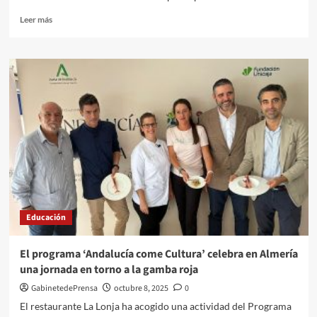
Leer
Leer más
más
sobre
La
Junta
impulsa
el
programa
“Explora.
Cultura
en
las
aulas”
para
estudiantes
Educación
de
la
provincia
El programa ‘Andalucía come Cultura’ celebra en Almería
de
una jornada en torno a la gamba roja
Almería
GabinetedePrensa
octubre 8, 2025
0
El restaurante La Lonja ha acogido una actividad del Programa