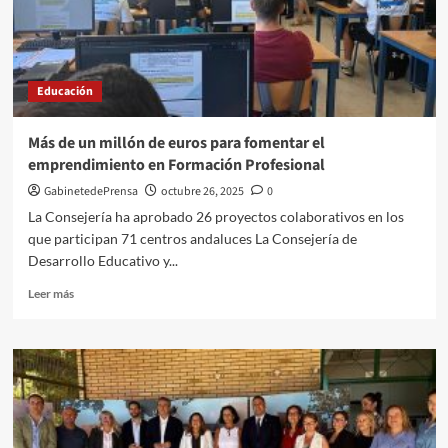
IES
Aurantia
en
su
Educación
25º
aniversario
Más de un millón de euros para fomentar el
emprendimiento en Formación Profesional
GabinetedePrensa
octubre 26, 2025
0
La Consejería ha aprobado 26 proyectos colaborativos en los
que participan 71 centros andaluces La Consejería de
Desarrollo Educativo y...
Leer
Leer más
más
sobre
Más
de
un
millón
de
euros