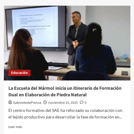
La
Junta
celebra
una
jornada
de
sensibilización
ambiental
en
Las
Salinas
del
Educación
Cabo
de
Gata
La Escuela del Mármol inicia un itinerario de Formación
Dual en Elaboración de Piedra Natural
GabinetedePrensa
noviembre 10, 2025
0
El centro formativo del SAE ha reforzado su colaboración con
el tejido productivo para desarrollar la fase de formación en...
Leer
Leer más
más