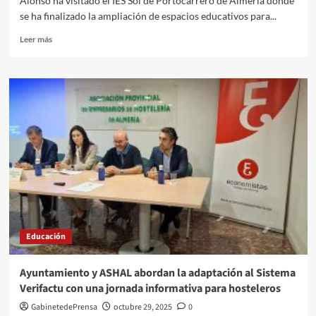
Alonso ha visitado el IES Sol de Portocarrero de Almería donde
la
se ha finalizado la ampliación de espacios educativos para...
Violencia
de
Leer
Leer más
Género
más
y
sobre
el
La
Plan
Junta
Corresponsables
invierte
más
de
12
millones
de
euros
en
infraestructuras
educativas
Educación
para
FP
en
Ayuntamiento y ASHAL abordan la adaptación al Sistema
la
Verifactu con una jornada informativa para hosteleros
provincia
GabinetedePrensa
octubre 29, 2025
0