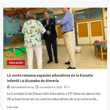
sobre
La
Escuela
del
Mármol
inicia
un
itinerario
de
Formación
Dual
en
Elaboración
Educación
de
Piedra
Natural
La Junta renueva espacios educativos en la Escuela
Infantil La Alcazaba de Almería
GabinetedePrensa
noviembre 4, 2025
0
La Consejería de Desarrollo Educativo y FP tiene en ejecución
28 actuaciones en los centros educativos de la provincia de...
Leer
Leer más