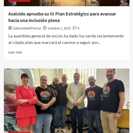
de
Tabernas
Asalsido aprueba su III Plan Estratégico para avanzar
hacia una inclusión plena
GabinetedePrensa
octubre 1, 2025
0
La asamblea general de socios ha dado luz verde recientemente
al citado plan que marcará el camino a seguir por...
Leer
Leer más
más
sobre
Asalsido
aprueba
su
III
Plan
Estratégico
para
avanzar
hacia
una
inclusión
plena