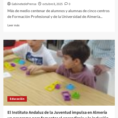
GabinetedePrensa
octubre 8, 2025
0
Más de medio centenar de alumnos y alumnas de cinco centros
de Formación Profesional y de la Universidad de Almería...
Leer
Leer más
más
sobre
El
Hospital
Universitario
Poniente
recibe
a
estudiantes
en
prácticas
de
Fisioterapia
y
Educación
Técnico
en
Cuidados
El Instituto Andaluz de la Juventud impulsa en Almería
de