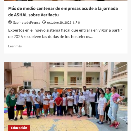
jornada
Más de medio centenar de empresas acude a la jornada
de
de ASHAL sobre Verifactu
gestión
deportiva
GabinetedePrensa
octubre 29, 2025
0
Expertos en el nuevo sistema fiscal que entrará en vigor a partir
de 2026 resuelven las dudas de los hosteleros...
Leer
Leer más
más
sobre
Más
de
medio
centenar
de
empresas
acude
a
la
jornada
de
ASHAL
Educación
sobre