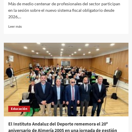
Más de medio centenar de profesionales del sector participan
en la sesión sobre el nuevo sistema fiscal obligatorio desde
2026,...
Leer
Leer más
más
sobre
Ayuntamiento
y
ASHAL
abordan
la
adaptación
al
Sistema
Verifactu
con
una
jornada
Educación
informativa
para
hosteleros
El Instituto Andaluz del Deporte rememora el 20º
aniversario de Almería 2005 en una jornada de gestión