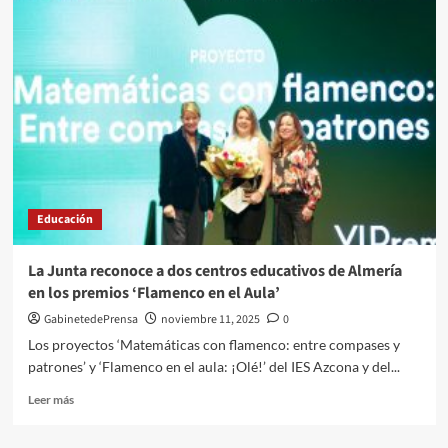
Junta
incrementa
en
23
el
número
de
comedores
escolares
en
Almería
Educación
desde
2019
La Junta reconoce a dos centros educativos de Almería
en los premios ‘Flamenco en el Aula’
GabinetedePrensa
noviembre 11, 2025
0
Los proyectos ‘Matemáticas con flamenco: entre compases y
patrones’ y ‘Flamenco en el aula: ¡Olé!’ del IES Azcona y del...
Leer
Leer más
más
sobre