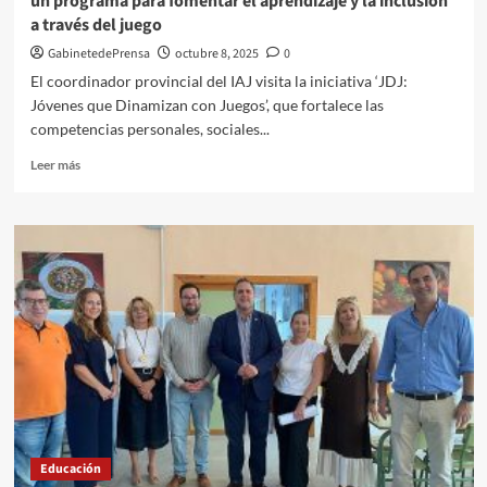
un programa para fomentar el aprendizaje y la inclusión
Enfermería
a través del juego
GabinetedePrensa
octubre 8, 2025
0
El coordinador provincial del IAJ visita la iniciativa ‘JDJ:
Jóvenes que Dinamizan con Juegos’, que fortalece las
competencias personales, sociales...
Leer
Leer más
más
sobre
El
Instituto
Andaluz
de
la
Juventud
impulsa
en
Almería
un
programa
para
Educación
fomentar