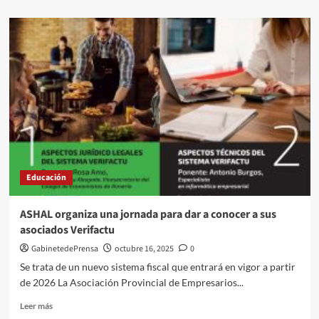
sobre
La
Agencia
Pública
Andaluza
de
Educación
licita
por
9,7
millones
de
euros
Educación
las
obras
de
ASHAL organiza una jornada para dar a conocer a sus
construcción
asociados Verifactu
del
nuevo
GabinetedePrensa
octubre 16, 2025
0
IES
Se trata de un nuevo sistema fiscal que entrará en vigor a partir
de
de 2026 La Asociación Provincial de Empresarios...
Las
Marinas,
Leer
Leer más
en
más