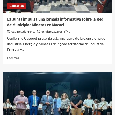
la
Educación
igualdad
en
el
La Junta impulsa una jornada informativa sobre la Red
VII
de Municipios Mineros en Macael
Congreso
Miradas
GabinetedePrensa
octubre 28, 2025
0
Adolescentes
Guillermo Casquet presenta esta iniciativa de la Consejería de
Industria, Energía y Minas El delegado territorial de Industria,
Energía y...
Leer
Leer más
más
sobre
La
Junta
impulsa
una
jornada
informativa
sobre
la
Red