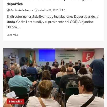
deportiva
GabinetedePrensa
octubre 29, 2025
0
El director general de Eventos e Instalaciones Deportivas de la
Junta, Gorka Lerchundi, y el presidente del COE, Alejandro
Blanco,...
Leer
Leer más
más
sobre
El
Instituto
Andaluz
del
Deporte
rememora
el
20º
aniversario
de
Almería
2005
Educación
en
una