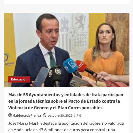
más
sobre
La
Junta
renueva
espacios
educativos
en
la
Escuela
Infantil
La
Alcazaba
de
Educación
Almería
Más de 55 Ayuntamientos y entidades de trata participan
en la jornada técnica sobre el Pacto de Estado contra la
Violencia de Género y el Plan Corresponsables
GabinetedePrensa
octubre 30, 2025
0
José María Martín destaca la aportación del Gobierno valorada
en Andalucia en 47,6 millones de euros para construir una