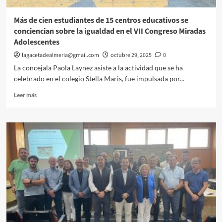
Verifactu
Más de cien estudiantes de 15 centros educativos se
conciencian sobre la igualdad en el VII Congreso Miradas
Adolescentes
lagacetadealmeria@gmail.com
octubre 29, 2025
0
La concejala Paola Laynez asiste a la actividad que se ha
celebrado en el colegio Stella Maris, fue impulsada por...
Leer
Leer más
más
sobre
Más
de
cien
estudiantes
de
15
centros
educativos
se
conciencian
sobre