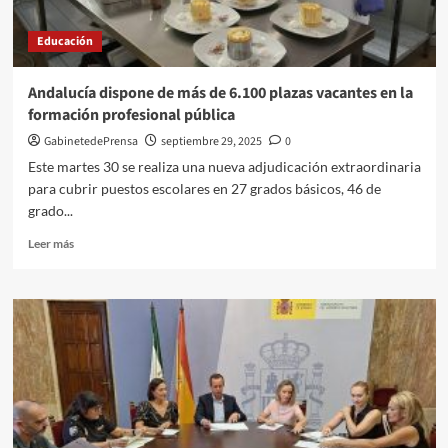
titulaciones
para
Educación
este
curso
25-
Andalucía dispone de más de 6.100 plazas vacantes en la
26
formación profesional pública
GabinetedePrensa
septiembre 29, 2025
0
Este martes 30 se realiza una nueva adjudicación extraordinaria
para cubrir puestos escolares en 27 grados básicos, 46 de
grado...
Leer
Leer más
más
sobre
Andalucía
dispone
de
más
de
6.100
plazas
vacantes