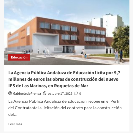
activa
un
ciclo
de
competiciones
que
recorrerá
Andalucía
para
retar
Educación
a
estudiantes
convocación
La Agencia Pública Andaluza de Educación licita por 9,7
emprendedora
millones de euros las obras de construcción del nuevo
IES de Las Marinas, en Roquetas de Mar
GabinetedePrensa
octubre 17, 2025
0
La Agencia Pública Andaluza de Educación recoge en el Perfil
del Contratante la licitación del contrato para la construcción
del...
Leer
Leer más
más