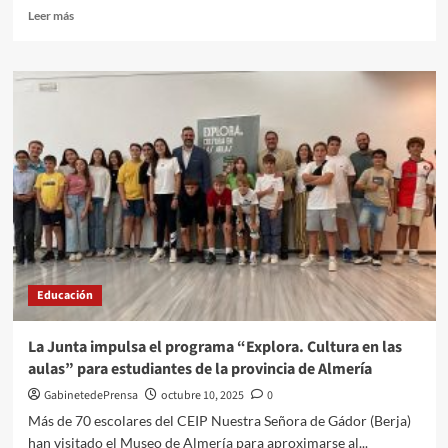
Leer
Leer más
más
sobre
Con
la
vuelta
al
cole,
Vithas
Aula
Salud
Colegios
retoma
la
formación
Educación
en
hábitos
saludables
La Junta impulsa el programa “Explora. Cultura en las
de
aulas” para estudiantes de la provincia de Almería
niños
y
GabinetedePrensa
octubre 10, 2025
0
adolescentes
Más de 70 escolares del CEIP Nuestra Señora de Gádor (Berja)
han visitado el Museo de Almería para aproximarse al...