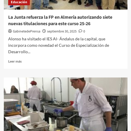
Educación
La Junta refuerza la FP en Almería autorizando siete
nuevas titulaciones para este curso 25-26
GabinetedePrensa
septiembre 30, 2025
0
Alonso ha visitado el IES Al- Ándalus de la capital, que
incorpora como novedad el Curso de Especialización de
Desarrollo...
Leer
Leer más
más
sobre
La
Junta
refuerza
la
FP
en
Almería
autorizando
siete
nuevas