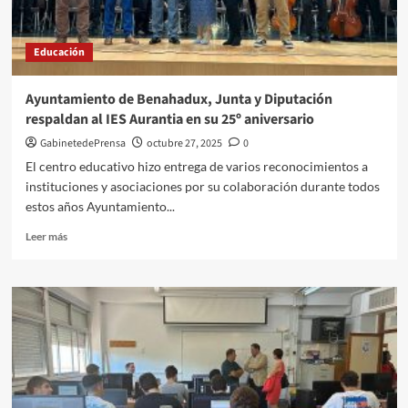
de
Municipios
Mineros
Educación
en
Macael
Ayuntamiento de Benahadux, Junta y Diputación
respaldan al IES Aurantia en su 25º aniversario
GabinetedePrensa
octubre 27, 2025
0
El centro educativo hizo entrega de varios reconocimientos a
instituciones y asociaciones por su colaboración durante todos
estos años Ayuntamiento...
Leer
Leer más
más
sobre
Ayuntamiento
de
Benahadux,
Junta
y
Diputación
respaldan
al