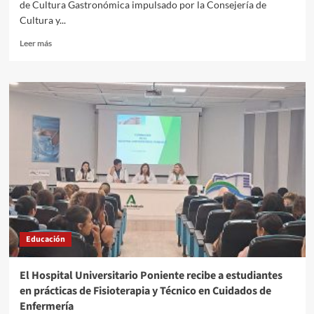
de Cultura Gastronómica impulsado por la Consejería de
Cultura y...
Leer
Leer más
más
sobre
El
programa
‘Andalucía
come
Cultura’
celebra
en
Almería
una
jornada
en
torno
Educación
a
la
gamba
El Hospital Universitario Poniente recibe a estudiantes
roja
en prácticas de Fisioterapia y Técnico en Cuidados de
Enfermería