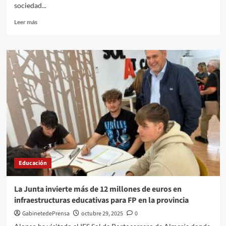
sociedad...
Leer
Leer más
más
sobre
Más
de
55
Ayuntamientos
y
entidades
de
trata
participan
en
la
jornada
Educación
técnica
sobre
el
La Junta invierte más de 12 millones de euros en
Pacto
infraestructuras educativas para FP en la provincia
de
Estado
GabinetedePrensa
octubre 29, 2025
0
contra