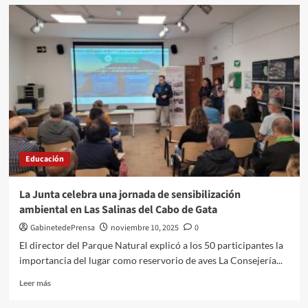
La
Junta
reconoce
a
dos
centros
educativos
de
Almería
en
los
premios
Educación
‘Flamenco
en
el
La Junta celebra una jornada de sensibilización
Aula’
ambiental en Las Salinas del Cabo de Gata
GabinetedePrensa
noviembre 10, 2025
0
El director del Parque Natural explicó a los 50 participantes la
importancia del lugar como reservorio de aves La Consejería...
Leer
Leer más
más
sobre