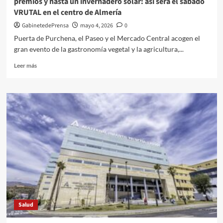
premios y hasta un invernadero solar: así será el sábado
jueves
VRUTAL en el centro de Almería
7
de
GabinetedePrensa
mayo 4, 2026
0
mayo
Puerta de Purchena, el Paseo y el Mercado Central acogen el
debido
gran evento de la gastronomía vegetal y la agricultura,...
a
obras
Leer
Leer más
de
más
reparación
sobre
del
Agricultura,
adoquinado
cocina
de
verde
las
en
calles
directo,
Lope
degustaciones,
de
premios
Vega
y
y
hasta
Beatriz
un
de
invernadero
Silva
solar:
Salud
así
será