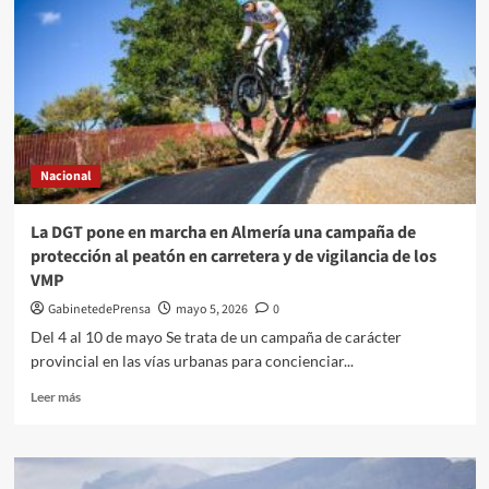
respaldan
la
XXIV
Gala
de
la
Hostelería
de
Nacional
ASHAL
La DGT pone en marcha en Almería una campaña de
protección al peatón en carretera y de vigilancia de los
VMP
GabinetedePrensa
mayo 5, 2026
0
Del 4 al 10 de mayo Se trata de un campaña de carácter
provincial en las vías urbanas para concienciar...
Leer
Leer más
más
sobre
La
DGT