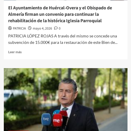
El Ayuntamiento de Huércal-Overa y el Obispado de
Almería firman un convenio para continuar la
rehabilitación de la histórica Iglesia Parroquial
PATRICIA
mayo 4, 2026
0
PATRICIA LÓPEZ ROJAS A través del mismo se concede una
subvención de 15.000€ para la restauración de este Bien de...
Leer
Leer más
más
sobre
El
Ayuntamiento
de
Huércal-
Overa
y
el
Obispado
de
Almería
firman
un