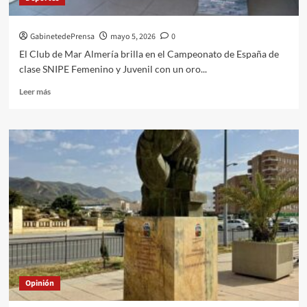
leyenda
con
GabinetedePrensa
mayo 5, 2026
0
el
pabellón
El Club de Mar Almería brilla en el Campeonato de España de
a
clase SNIPE Femenino y Juvenil con un oro...
rebosar
Leer
Leer más
más
sobre
Opinión