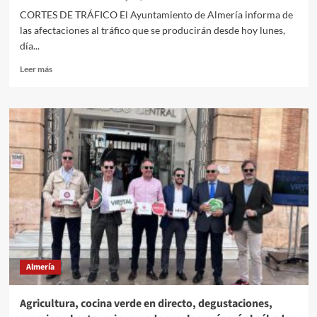
CORTES DE TRÁFICO El Ayuntamiento de Almería informa de
las afectaciones al tráfico que se producirán desde hoy lunes,
día...
Leer
Leer más
más
sobre
Afectaciones
al
tráfico
que
se
producirán
desde
hoy
lunes,
día
4,
hasta
Almería
las
8.00
horas
Agricultura, cocina verde en directo, degustaciones,
del