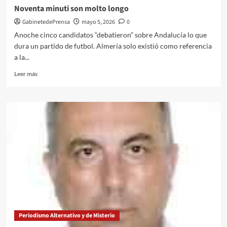
Noventa minuti son molto longo
GabinetedePrensa
mayo 5, 2026
0
Anoche cinco candidatos “debatieron” sobre Andalucía lo que
dura un partido de futbol. Almería solo existió como referencia
a la...
Leer
Leer más
más
sobre
Noventa
minuti
son
molto
longo
Periodismo Alternativo y de Misterio