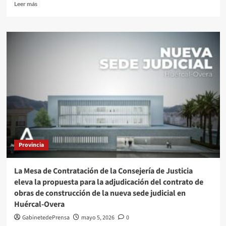
Leer
Leer más
más
sobre
Sánchez-
Fortún
pide
unidad
para
seguir
impulsando
reformas
en
el
sector
hostelero
Provincia
durante
la
XXIV
La Mesa de Contratación de la Consejería de Justicia
Gala
eleva la propuesta para la adjudicación del contrato de
de
obras de construcción de la nueva sede judicial en
ASHAL
Huércal-Overa
GabinetedePrensa
mayo 5, 2026
0