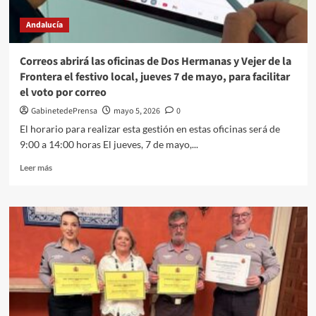
de
Andalucía
sus
bicicletas
al
Correos abrirá las oficinas de Dos Hermanas y Vejer de la
finalizar
Frontera el festivo local, jueves 7 de mayo, para facilitar
el
el voto por correo
Camino
de
GabinetedePrensa
mayo 5, 2026
0
Santiago
El horario para realizar esta gestión en estas oficinas será de
9:00 a 14:00 horas El jueves, 7 de mayo,...
Leer
Leer más
más
sobre
Correos
abrirá
las
oficinas
de
Dos
Hermanas
y
Vejer