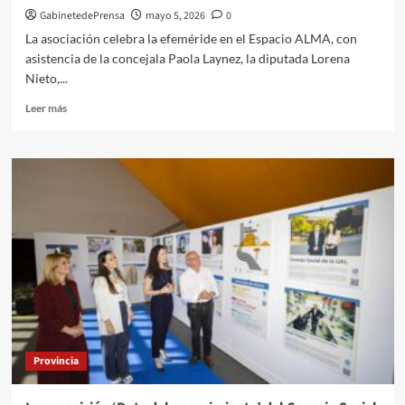
de
GabinetedePrensa
mayo 5, 2026
0
obras
La asociación celebra la efeméride en el Espacio ALMA, con
de
asistencia de la concejala Paola Laynez, la diputada Lorena
construcción
Nieto,...
de
la
Leer
Leer más
nueva
más
sede
sobre
judicial
ALCER
en
cumple
Huércal-
45
Overa
años
mejorando
la
calidad
de
vida
de
las
personas
Provincia
con
enfermedad
renal