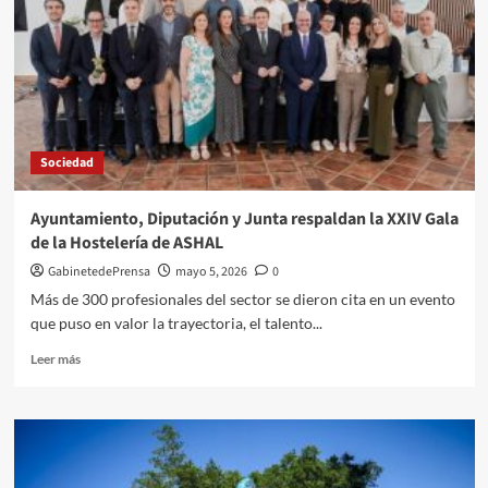
Histórico
de
Almería
aprueba
la
protección
de
Sociedad
nuevos
edificios
y
Ayuntamiento, Diputación y Junta respaldan la XXIV Gala
espacios
de la Hostelería de ASHAL
en
la
GabinetedePrensa
mayo 5, 2026
0
capital
Más de 300 profesionales del sector se dieron cita en un evento
que puso en valor la trayectoria, el talento...
Leer
Leer más
más
sobre
Ayuntamiento,
Diputación
y
Junta