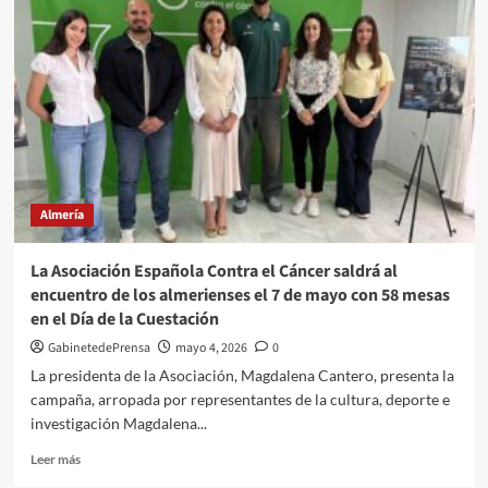
jefes
y
comegambas
Almería
La Asociación Española Contra el Cáncer saldrá al
encuentro de los almerienses el 7 de mayo con 58 mesas
en el Día de la Cuestación
GabinetedePrensa
mayo 4, 2026
0
La presidenta de la Asociación, Magdalena Cantero, presenta la
campaña, arropada por representantes de la cultura, deporte e
investigación Magdalena...
Leer
Leer más
más