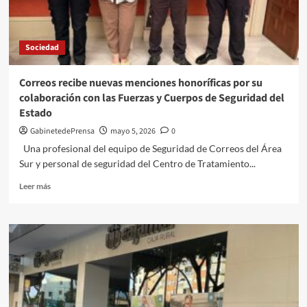
de
la
Frontera
Sociedad
el
festivo
local,
Correos recibe nuevas menciones honoríficas por su
jueves
colaboración con las Fuerzas y Cuerpos de Seguridad del
7
Estado
de
mayo,
GabinetedePrensa
mayo 5, 2026
0
para
Una profesional del equipo de Seguridad de Correos del Área
facilitar
Sur y personal de seguridad del Centro de Tratamiento...
el
voto
Leer
Leer más
por
más
correo
sobre
Correos
recibe
nuevas
menciones
honoríficas
por
su