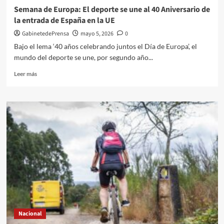
Semana de Europa: El deporte se une al 40 Aniversario de
la entrada de España en la UE
GabinetedePrensa
mayo 5, 2026
0
Bajo el lema ‘40 años celebrando juntos el Día de Europa’, el
mundo del deporte se une, por segundo año...
Leer
Leer más
más
sobre
Semana
de
Europa:
El
deporte
se
une
al
40
Aniversario
de
la
Nacional
entrada