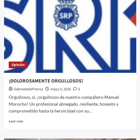
días
para
presentar
candidaturas
a
los
X
Premios
del
Comercio
Interior
Opinión
de
Andalucía
¡DOLOROSAMENTE ORGULLOSOS!
GabinetedePrensa
mayo 5, 2026
0
Orgullosos, sí, ¡orgullosos de nuestro compañero Manuel
Morocho! Un profesional abnegado, resiliente, honesto y
comprometido hasta la heroicidad con su...
Leer
Leer más
más
sobre
¡DOLOROSAMENTE