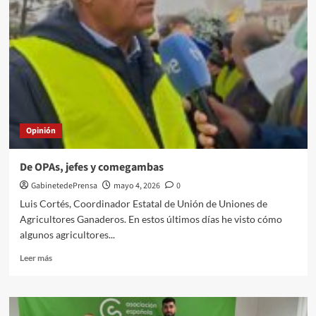
A-
7
(T.M.
Níjar)
Opinión
De OPAs, jefes y comegambas
GabinetedePrensa
mayo 4, 2026
0
Luis Cortés, Coordinador Estatal de Unión de Uniones de
Agricultores Ganaderos. En estos últimos días he visto cómo
algunos agricultores...
Leer
Leer más
más
sobre
De
OPAs,