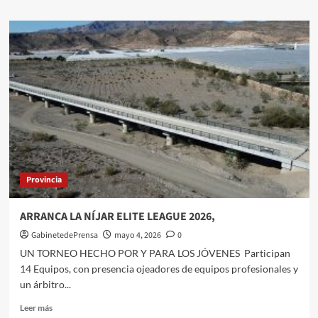
sobre
La
Asociación
Española
Contra
el
Cáncer
saldrá
al
encuentro
de
los
almerienses
Provincia
el
7
de
ARRANCA LA NÍJAR ELITE LEAGUE 2026,
mayo
GabinetedePrensa
mayo 4, 2026
0
con
58
UN TORNEO HECHO POR Y PARA LOS JÓVENES Participan
mesas
14 Equipos, con presencia ojeadores de equipos profesionales y
en
un árbitro...
el
Día
Leer
Leer más
de