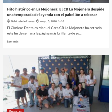
el
Teatro
Hito histórico en La Mojonera: El CB La Mojonera despide
Auditorio
una temporada de leyenda con el pabellón a rebosar
Ciudad
de
GabinetedePrensa
mayo 5, 2026
0
Vícar
El Clínicas Dentales Manuel Cara CB La Mojonera ha cerrado
este fin de semana la página más brillante de su...
Leer
Leer más
más
sobre
Hito
histórico
en
La
Mojonera:
El
CB
La
Mojonera
despide
una
temporada
Deportes
de