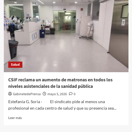
ORGULLOSOS!
Salud
CSIF reclama un aumento de matronas en todos los
niveles asistenciales de la sanidad pública
GabinetedePrensa
mayo 5, 2026
0
Estefanía G. Soria · El sindicato pide al menos una
profesional en cada centro de salud y que su presencia sea...
Leer
Leer más
más
sobre