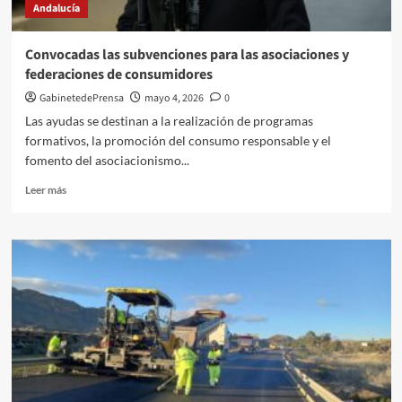
Andalucía
convenio
para
continuar
Convocadas las subvenciones para las asociaciones y
la
federaciones de consumidores
rehabilitación
de
GabinetedePrensa
mayo 4, 2026
0
la
Las ayudas se destinan a la realización de programas
histórica
formativos, la promoción del consumo responsable y el
Iglesia
fomento del asociacionismo...
Parroquial
Leer
Leer más
más
sobre
Convocadas
las
subvenciones
para
las
asociaciones
y
federaciones
de
consumidores