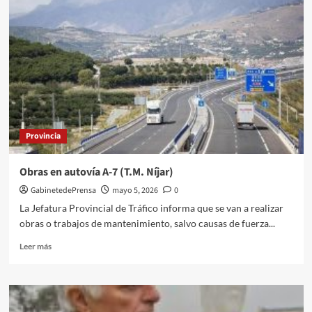
pone
en
marcha
en
Almería
una
campaña
de
protección
al
Provincia
peatón
en
carretera
Obras en autovía A-7 (T.M. Níjar)
y
GabinetedePrensa
mayo 5, 2026
0
de
vigilancia
La Jefatura Provincial de Tráfico informa que se van a realizar
de
obras o trabajos de mantenimiento, salvo causas de fuerza...
los
VMP
Leer
Leer más
más
sobre
Obras
en
autovía