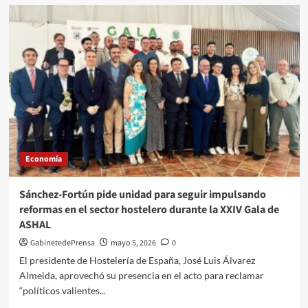
CSIF
reclama
un
aumento
de
matronas
en
todos
los
niveles
asistenciales
de
Economía
la
sanidad
pública
Sánchez-Fortún pide unidad para seguir impulsando
reformas en el sector hostelero durante la XXIV Gala de
ASHAL
GabinetedePrensa
mayo 5, 2026
0
El presidente de Hostelería de España, José Luis Álvarez
Almeida, aprovechó su presencia en el acto para reclamar
“políticos valientes...