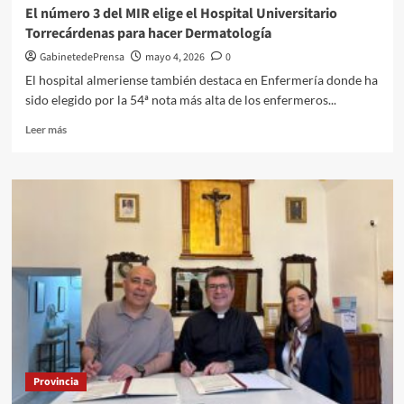
el
El número 3 del MIR elige el Hospital Universitario
sábado
Torrecárdenas para hacer Dermatología
VRUTAL
en
GabinetedePrensa
mayo 4, 2026
0
el
El hospital almeriense también destaca en Enfermería donde ha
centro
sido elegido por la 54ª nota más alta de los enfermeros...
de
Almería
Leer
Leer más
más
sobre
El
número
3
del
MIR
elige
el
Hospital
Universitario
Torrecárdenas
para
hacer
Provincia
Dermatología