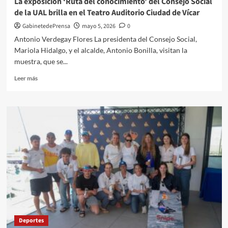
La exposición ‘Ruta del conocimiento’ del Consejo Social
de la UAL brilla en el Teatro Auditorio Ciudad de Vícar
GabinetedePrensa
mayo 5, 2026
0
Antonio Verdegay Flores La presidenta del Consejo Social,
Mariola Hidalgo, y el alcalde, Antonio Bonilla, visitan la
muestra, que se...
Leer
Leer más
más
sobre
La
exposición
‘Ruta
del
conocimiento’
del
Consejo
Social
de
la
UAL
brilla
Deportes
en