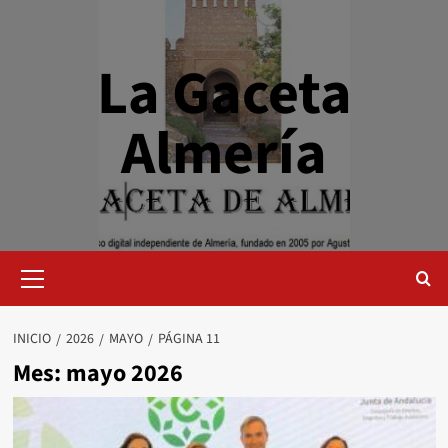
Saltar
al
contenido
La Gaceta
Almería
Menú
primario
INICIO
2026
MAYO
PÁGINA 11
Mes:
mayo 2026