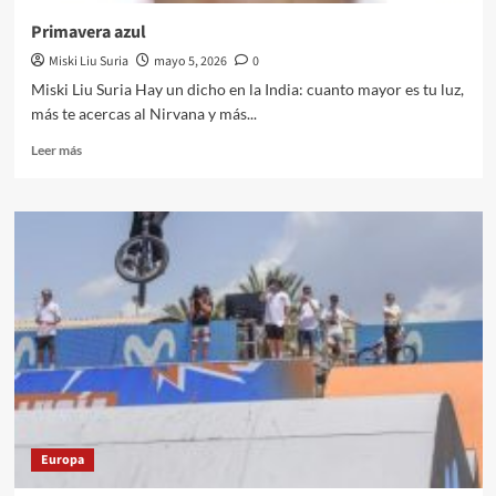
Primavera azul
Miski Liu Suria
mayo 5, 2026
0
Miski Liu Suria Hay un dicho en la India: cuanto mayor es tu luz,
más te acercas al Nirvana y más...
Leer
Leer más
más
sobre
Primavera
azul
Europa