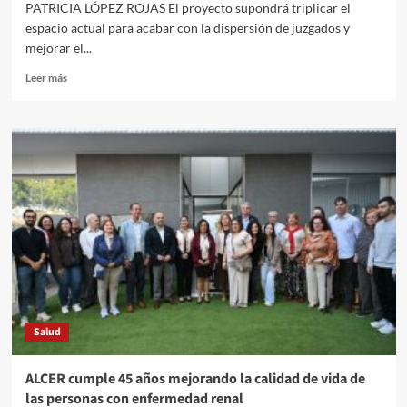
PATRICIA LÓPEZ ROJAS El proyecto supondrá triplicar el
espacio actual para acabar con la dispersión de juzgados y
mejorar el...
Leer
Leer más
más
sobre
La
Mesa
de
Contratación
de
la
Consejería
de
Justicia
eleva
la
propuesta
Salud
para
la
adjudicación
ALCER cumple 45 años mejorando la calidad de vida de
del
las personas con enfermedad renal
contrato