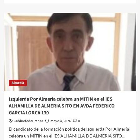
más
la
sobre
Cuestación
ARRANCA
LA
NÍJAR
ELITE
LEAGUE
2026,
Almería
Izquierda Por Almería celebra un MITIN en el IES
ALHAMILLA DE ALMERIA SITO EN AVDA FEDERICO
GARCIA LORCA 130
GabinetedePrensa
mayo 4, 2026
0
El candidato de la formación política de Izquierda Por Almería
celebra un MITIN en el IES ALHAMILLA DE ALMERIA SITO...