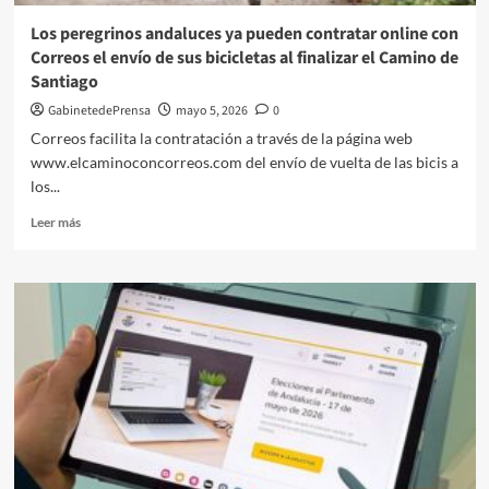
de
España
Los peregrinos andaluces ya pueden contratar online con
en
Correos el envío de sus bicicletas al finalizar el Camino de
la
Santiago
UE
GabinetedePrensa
mayo 5, 2026
0
Correos facilita la contratación a través de la página web
www.elcaminoconcorreos.com del envío de vuelta de las bicis a
los...
Leer
Leer más
más
sobre
Los
peregrinos
andaluces
ya
pueden
contratar
online
con
Correos
el
envío