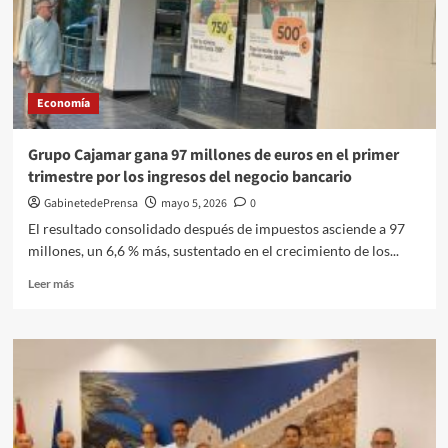
colaboración
con
las
Fuerzas
y
Economía
Cuerpos
de
Seguridad
Grupo Cajamar gana 97 millones de euros en el primer
del
trimestre por los ingresos del negocio bancario
Estado
GabinetedePrensa
mayo 5, 2026
0
El resultado consolidado después de impuestos asciende a 97
millones, un 6,6 % más, sustentado en el crecimiento de los...
Leer
Leer más
más
sobre
Grupo
Cajamar
gana
97
millones
de