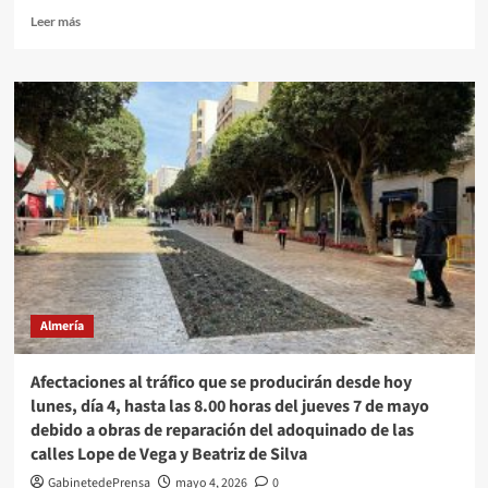
Leer
Leer más
más
sobre
Izquierda
Por
Almería
celebra
un
MITIN
en
el
IES
ALHAMILLA
DE
ALMERIA
Almería
SITO
EN
AVDA
Afectaciones al tráfico que se producirán desde hoy
FEDERICO
lunes, día 4, hasta las 8.00 horas del jueves 7 de mayo
GARCIA
debido a obras de reparación del adoquinado de las
LORCA
calles Lope de Vega y Beatriz de Silva
130
GabinetedePrensa
mayo 4, 2026
0