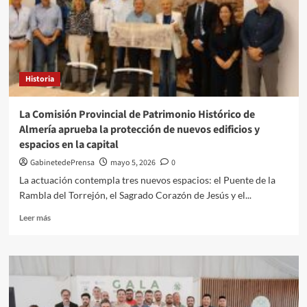
euros
en
el
primer
trimestre
por
Historia
los
ingresos
del
La Comisión Provincial de Patrimonio Histórico de
negocio
Almería aprueba la protección de nuevos edificios y
bancario
espacios en la capital
GabinetedePrensa
mayo 5, 2026
0
La actuación contempla tres nuevos espacios: el Puente de la
Rambla del Torrejón, el Sagrado Corazón de Jesús y el...
Leer
Leer más
más
sobre
La
Comisión
Provincial
de
Patrimonio