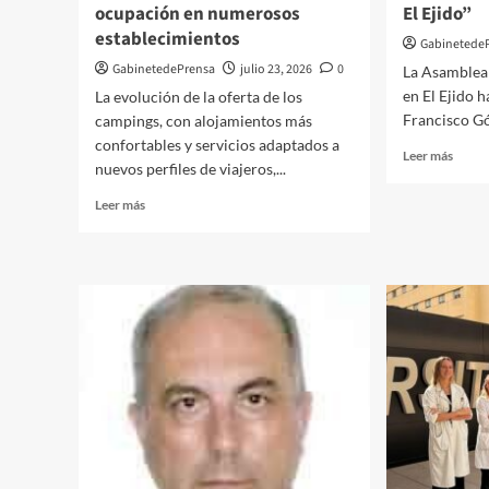
CIVIL
ocupación en numerosos
El Ejido”
DE
establecimientos
ROQUETAS
Gabinetede
GabinetedePrensa
julio 23, 2026
0
La Asamblea 
en El Ejido h
La evolución de la oferta de los
Francisco Gó
campings, con alojamientos más
confortables y servicios adaptados a
Leer
Leer más
nuevos perfiles de viajeros,...
más
sobre
Leer
Leer más
Para
más
IU,
sobre
“Góng
Los
se
bungalows
march
ganan
dejan
protagonismo
un
como
Hospi
alojamiento
Ponie
turístico
merm
este
alquil
verano
por
y
las
rozarán
nubes