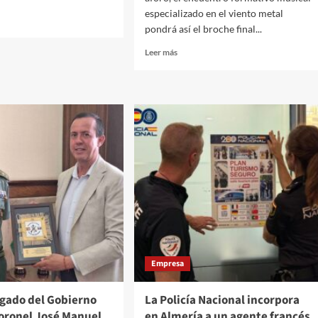
especializado en el viento metal
pondrá así el broche final...
Leer
Leer más
más
sobre
ía
La
tercera
edición
de
.M.
D’Gata
egra
Brass
Week
ofrecerá
su
concierto
de
)
clausura
este
Empresa
sábado
al
mediodía
egado del Gobierno
La Policía Nacional incorpora
en
coronel José Manuel
en Almería a un agente francés