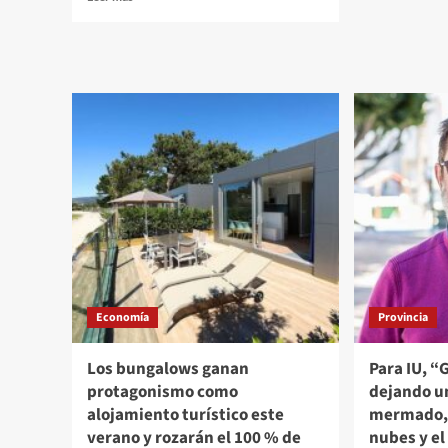
más
sobre
ANTONIO
BONILLA
NIEGA
QUE
VÍCAR
SEA
UN
MUNICIPIO
INSEGURO
E
IMPIDE
VOTAR
EN
CONTRA
Economía
DEL
Provincia
CIERRE
DEL
Los bungalows ganan
Para IU, 
CUARTEL
protagonismo como
dejando u
DE
alojamiento turístico este
mermado, 
LA
GUARDIA
verano y rozarán el 100 % de
nubes y el 