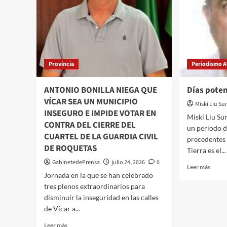
Provincia
Periodismo Al
ANTONIO BONILLA NIEGA QUE
Días pote
VÍCAR SEA UN MUNICIPIO
Miski Liu Sur
INSEGURO E IMPIDE VOTAR EN
Miski Liu Su
CONTRA DEL CIERRE DEL
un periodo d
CUARTEL DE LA GUARDIA CIVIL
precedentes 
DE ROQUETAS
Tierra es el...
GabinetedePrensa
julio 24, 2026
0
Leer
Leer más
Jornada en la que se han celebrado
más
sobre
tres plenos extraordinarios para
Días
disminuir la inseguridad en las calles
poten
de Vícar a...
Leer
Leer más