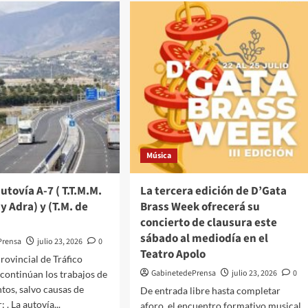
que
cárdenas
garantice
la
seguridad
a
de
su
d
plantilla
frente
medades
al
musculares
calor
y
denuncia
Música
la
falta
utovía A-7 ( T.T.M.M.
La tercera edición de D’Gata
de
y Adra) y (T.M. de
Brass Week ofrecerá su
personal
para
concierto de clausura este
afrontar
sábado al mediodía en el
Prensa
julio 23, 2026
0
el
Teatro Apolo
rovincial de Tráfico
verano
GabinetedePrensa
julio 23, 2026
0
continúan los trabajos de
os, salvo causas de
De entrada libre hasta completar
 . La autovía...
aforo, el encuentro formativo musical