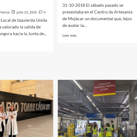
lunes
31-10-2018 El sábado pasado se
27
presentaba en el Centro de Artesanía
Prensa
julio 23, 2026
0
de
julio
de Mojácar un documental que, lejos
Local de Izquierda Unida
debido
de avalar la...
a valorado la salida de
a:
ngora hacia la Junta de...
Leer
Leer más
más
sobre
Walt
Disney
es
hoy
ora
menos
de
a
Mojácar
do
que
ayer
tal
nte
ado,
eres