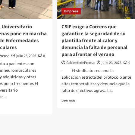
Empresa
l Universitario
CSIF exige a Correos que
’
enas pone en marcha
garantice la seguridad de su
 de Enfermedades
plantilla frente al calor y
culares
denuncia la falta de personal
para afrontar el verano
Prensa
julio 23, 2026
0
GabinetedePrensa
julio 23, 2026
0
ata a pacientes con
s neuromusculares
· El sindicato reclama la
y adquiridas y otras
aplicación estricta del protocolo ante
s poco frecuentes El
altas temperaturas y denuncia que la
versitario
falta de efectivos agrava la...
s...
Leer
Leer más
más
sobre
CSIF
exige
a
tal
Correos
sitario