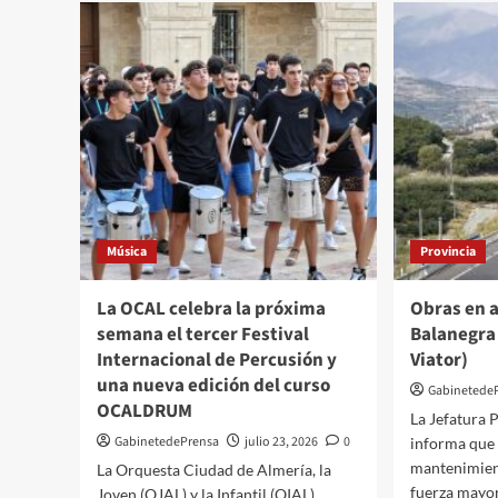
Torre
pone
en
march
la
Unida
de
Enfer
Neuro
Música
Provincia
La OCAL celebra la próxima
Obras en a
semana el tercer Festival
Balanegra 
Internacional de Percusión y
Viator)
una nueva edición del curso
Gabinetede
OCALDRUM
La Jefatura P
GabinetedePrensa
julio 23, 2026
0
informa que 
mantenimient
La Orquesta Ciudad de Almería, la
fuerza mayor:
Joven (OJAL) y la Infantil (OIAL)