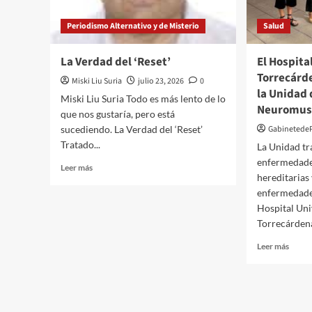
el
y
100
el
Periodismo Alternativo y de Misterio
Salud
%
‘sello
de
de
ocupación
La Verdad del ‘Reset’
El Hospita
sheriff
en
Torrecárd
en
Miski Liu Suria
julio 23, 2026
0
numerosos
El
la Unidad
establecimientos
Miski Liu Suria Todo es más lento de lo
Ejido”
Neuromus
que nos gustaría, pero está
sucediendo. La Verdad del ‘Reset’
Gabinetede
Tratado...
La Unidad tr
enfermedade
Leer
Leer más
hereditarias 
más
sobre
enfermedade
La
Hospital Uni
Verdad
Torrecárdena
del
Leer
‘Reset’
Leer más
más
sobre
El
Hospi
Univer