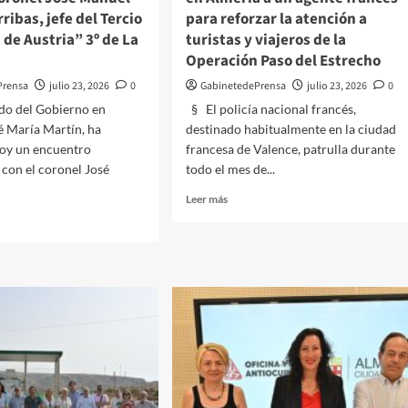
el
ribas, jefe del Tercio
para reforzar la atención a
Teatro
de Austria” 3º de La
turistas y viajeros de la
Apolo
Operación Paso del Estrecho
Prensa
julio 23, 2026
0
GabinetedePrensa
julio 23, 2026
0
do del Gobierno en
§ El policía nacional francés,
é María Martín, ha
destinado habitualmente en la ciudad
oy un encuentro
francesa de Valence, patrulla durante
 con el coronel José
todo el mes de...
Leer
Leer más
más
sobre
La
Policía
Nacional
legado
incorpora
en
rno
Almería
a
un
el
agente
francés
l