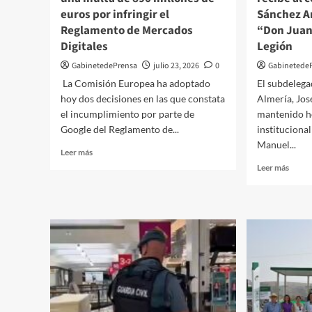
curso
euros por infringir el
Sánchez Ar
OCALDRUM
Reglamento de Mercados
“Don Juan 
Digitales
Legión
GabinetedePrensa
julio 23, 2026
0
Gabinetede
La Comisión Europea ha adoptado
El subdelega
hoy dos decisiones en las que constata
Almería, Jos
el incumplimiento por parte de
mantenido h
Google del Reglamento de...
institucional
Manuel...
Leer
Leer más
más
Leer
Leer más
sobre
más
La
sobre
Comisión
El
impone
subde
a
del
Google
Gobie
una
recibe
multa
al
de
coron
890
José
millones
Manue