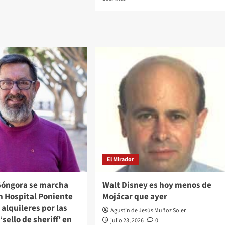
más
sobre
El
Ayuntamiento
de
Almería
informa
de
las
afectaciones
al
tráfico
que
se
producirán
durante
El Mirador
el
fin
de
“Góngora se marcha
Walt Disney es hoy menos de
semana
n Hospital Poniente
Mojácar que ayer
y
alquileres por las
desde
Agustín de Jesús Muñoz Soler
el
‘sello de sheriff’ en
julio 23, 2026
0