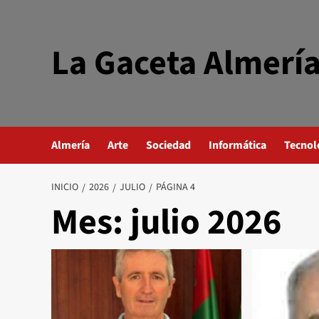
Saltar
al
contenido
La Gaceta Almerí
Almería
Arte
Sociedad
Informática
Tecnol
INICIO
2026
JULIO
PÁGINA 4
Mes:
julio 2026