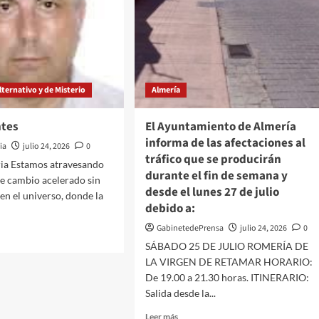
ternativo y de Misterio
Almería
ntes
El Ayuntamiento de Almería
informa de las afectaciones al
ia
julio 24, 2026
0
tráfico que se producirán
ria Estamos atravesando
durante el fin de semana y
e cambio acelerado sin
desde el lunes 27 de julio
en el universo, donde la
debido a:
GabinetedePrensa
julio 24, 2026
0
SÁBADO 25 DE JULIO ROMERÍA DE
LA VIRGEN DE RETAMAR HORARIO:
De 19.00 a 21.30 horas. ITINERARIO:
tes
Salida desde la...
Leer
Leer más